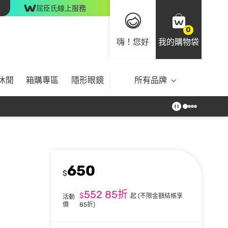
屈臣氏線上服務
0
嗨！您好
我的購物袋
休閒
箱購專區
隱形眼鏡
所有品牌
650
$
552
85折
$
起
(不限金額結帳享
活動
價
85折)