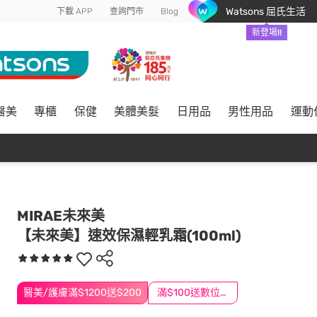
Watsons 屈氏生活
下載 APP
查詢門市
Blog
新登場!!
醫美
專櫃
保健
美體美髮
日用品
男性用品
運動
MIRAE未來美
【未來美】速效保濕輕乳霜(100ml)
醫美/護膚滿$1200送$200
滿$100送數位印花