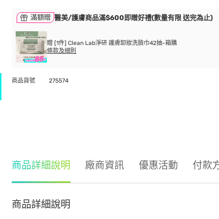
滿額贈
醫美/護膚商品滿$600即贈好禮(數量有限 送完為止)
贈 [1件] Clean Lab淨研 護膚卸妝洗臉巾42抽-箱購
條款及細則
商品貨號
275574
商品詳細說明
廠商資訊
優惠活動
付款
商品詳細說明