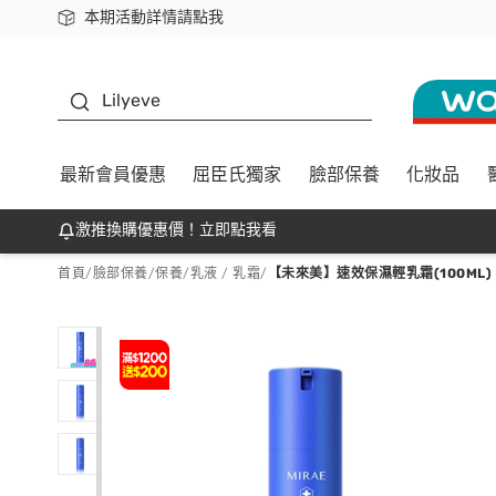
本期活動詳情請點我
下載app最高回饋$350
K beauty
Lilyeve
最新會員優惠
屈臣氏獨家
臉部保養
化妝品
激推換購優惠價！立即點我看
首頁
/
臉部保養
/
保養
/
乳液 / 乳霜
/
【未來美】速效保濕輕乳霜(100ML)