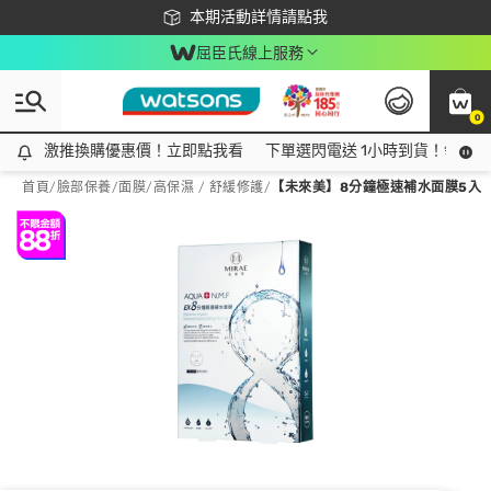
下載app最高回饋$350
本期活動詳情請點我
屈臣氏線上服務
0
激推換購優惠價！立即點我看
激推換購優惠價！立即點我看
下單選閃電送 1小時到貨！領神券
首頁
/
臉部保養
/
面膜
/
高保濕 / 舒緩修護
/
【未來美】8分鐘極速補水面膜5入