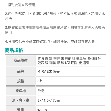
1.開封後請立即使用
2.僅供外部使用，並避開眼睛部位，如不慎接觸到眼睛，請用清水
沖洗。
3.皮膚敏感者使用前請先做局部皮膚測試，測試無刺激等反應後再
使用。
4.使用後若有不適或過敏出現，請暫停使用並請教專業人員。
商品規格
業界首創 來自未來的肌膚專家 極速8分
商品簡述
鐘超級面膜 縮短1/3時間 更速效
品牌
MIRAE未來美
規格
5片
原產地
台灣
深、寬、高
3x11.5x17cm
淨重
160 g