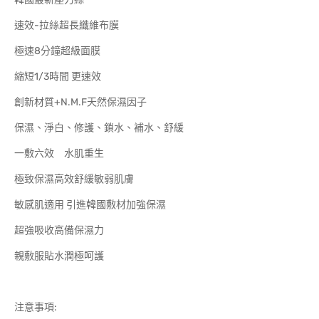
速效-拉絲超長纖維布膜
極速8分鐘超級面膜
縮短1/3時間 更速效
創新材質+N.M.F天然保濕因子
保濕、淨白、修護、鎖水、補水、舒緩
一敷六效 水肌重生
極致保濕高效舒緩敏弱肌膚
敏感肌適用 引進韓國敷材加強保濕
超強吸收高備保濕力
親敷服貼水潤極呵護
注意事項: