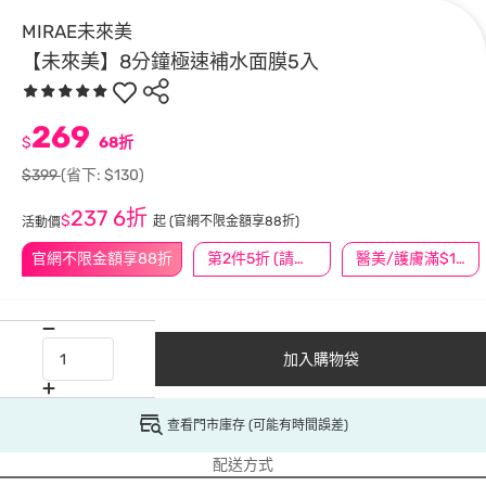
MIRAE未來美
【未來美】8分鐘極速補水面膜5入
269
$
68折
$399
(省下: $130)
237
6折
$
起
(官網不限金額享88折)
活動價
官網不限金額享88折
第2件5折 (請任選2件商品)
醫美/護膚滿$1200送$200
加入購物袋
查看門市庫存 (可能有時間誤差)
配送方式