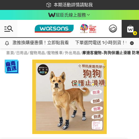
下載app最高回饋$350
本期活動詳情請點我
屈臣氏線上服務
0
激推換購優惠價！立即點我看
激推換購優惠價！立即點我看
下單選閃電送 1小時到貨！領神券
首頁
/
日用品
/
寵物用品
/
寵物推車/外出用品
/
摩達客寵物-狗狗保護止滑襪 防