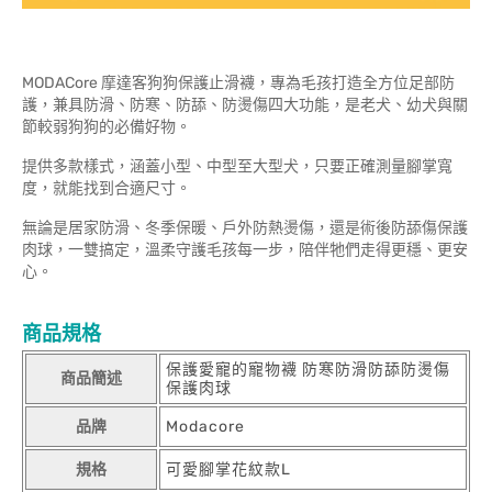
MODACore 摩達客狗狗保護止滑襪，專為毛孩打造全方位足部防
護，兼具防滑、防寒、防舔、防燙傷四大功能，是老犬、幼犬與關
節較弱狗狗的必備好物。
提供多款樣式，涵蓋小型、中型至大型犬，只要正確測量腳掌寬
度，就能找到合適尺寸。
無論是居家防滑、冬季保暖、戶外防熱燙傷，還是術後防舔傷保護
肉球，一雙搞定，溫柔守護毛孩每一步，陪伴牠們走得更穩、更安
心。
商品規格
保護愛寵的寵物襪 防寒防滑防舔防燙傷
商品簡述
保護肉球
品牌
Modacore
規格
可愛腳掌花紋款L