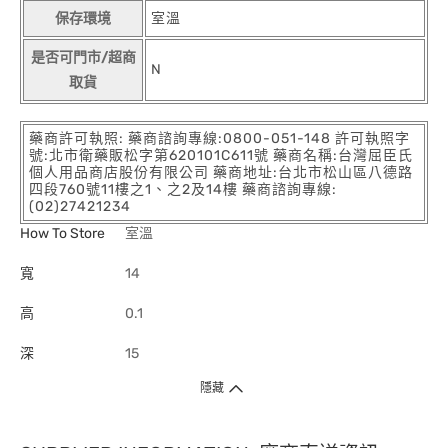
保存環境
室溫
是否可門市/超商
N
取貨
藥商許可執照: 藥商諮詢專線:0800-051-148 許可執照字
號:北市衛藥販松字第620101C611號 藥商名稱:台灣屈臣氏
個人用品商店股份有限公司 藥商地址:台北市松山區八德路
四段760號11樓之1、之2及14樓 藥商諮詢專線:
(02)27421234
How To Store
室溫
寬
14
高
0.1
深
15
隱藏