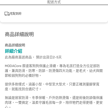
配送方式
宅配到府
商品詳細說明
商品詳細說明
詳細介紹
此為廠商直送商品， 預計出貨日2-5天
MODACore 摩達客狗狗保護止滑襪，專為毛孩打造全方位足部防
護，兼具防滑、防寒、防舔、防燙傷四大功能，是老犬、幼犬與關
節較弱狗狗的必備好物。
提供多款樣式，涵蓋小型、中型至大型犬，只要正確測量腳掌寬
度，就能找到合適尺寸。
無論是居家防滑、冬季保暖、戶外防熱燙傷，還是術後防舔傷保護
肉球，一雙搞定，溫柔守護毛孩每一步，陪伴牠們走得更穩、更安
心。