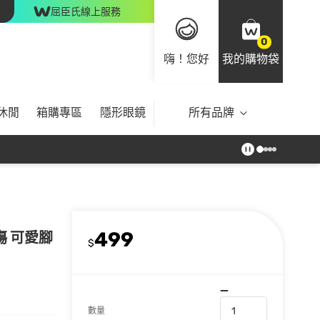
屈臣氏線上服務
0
嗨！您好
我的購物袋
休閒
箱購專區
隱形眼鏡
所有品牌
499
傷 可愛腳
$
數量