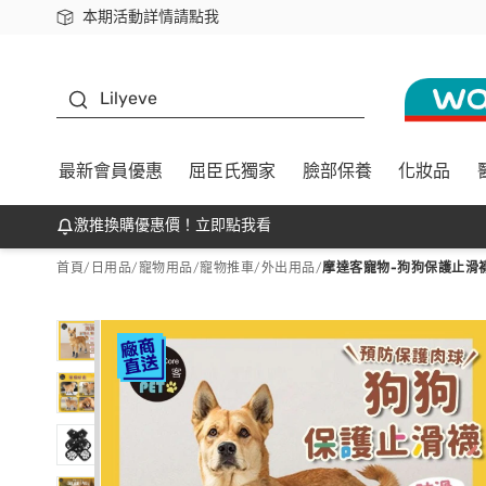
本期活動詳情請點我
下載app最高回饋$350
K beauty
Lilyeve
最新會員優惠
屈臣氏獨家
臉部保養
化妝品
激推換購優惠價！立即點我看
首頁
/
日用品
/
寵物用品
/
寵物推車/外出用品
/
摩達客寵物-狗狗保護止滑襪