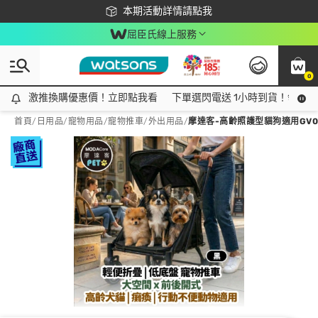
下載app最高回饋$350
本期活動詳情請點我
屈臣氏線上服務
0
激推換購優惠價！立即點我看
激推換購優惠價！立即點我看
下單選閃電送 1小時到貨！領神券
首頁
/
日用品
/
寵物用品
/
寵物推車/外出用品
/
摩達客-高齡照護型貓狗適用GV