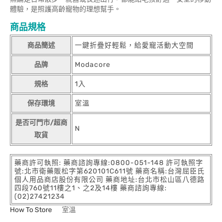
體驗，是照護高齡寵物的理想幫手。
商品規格
商品簡述
一鍵折疊好輕鬆，給愛寵活動大空間
品牌
Modacore
規格
1入
保存環境
室溫
是否可門市/超商
N
取貨
藥商許可執照: 藥商諮詢專線:0800-051-148 許可執照字
號:北市衛藥販松字第620101C611號 藥商名稱:台灣屈臣氏
個人用品商店股份有限公司 藥商地址:台北市松山區八德路
四段760號11樓之1、之2及14樓 藥商諮詢專線:
(02)27421234
How To Store
室溫