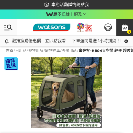
下載app最高回饋$350
本期活動詳情請點我
屈臣氏線上服務
0
激推換購優惠價！立即點我看
激推換購優惠價！立即點我看
下單選閃電送 1小時到貨！領神券
首頁
/
日用品
/
寵物用品
/
寵物推車/外出用品
/
摩達客-HB04大空間 輕便 超