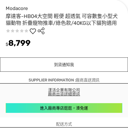
Modacore
摩達客-HB04大空間 輕便 超透氣 可容數隻小型犬
貓動物 折疊寵物推車/綠色款/40KG以下貓狗適用
8,799
$
到貨通知我
SUPPLIER INFORMATION :廠商直送資訊
漾活企業有限公司
廠商出貨詳細資訊
進入廠商專店逛逛，湊免運
配送方式