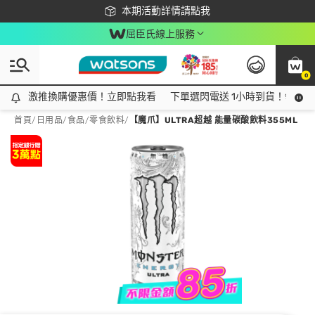
下載app最高回饋$350
本期活動詳情請點我
屈臣氏線上服務
0
激推換購優惠價！立即點我看
激推換購優惠價！立即點我看
下單選閃電送 1小時到貨！領神券
首頁
/
日用品
/
食品
/
零食飲料
/
【魔爪】ULTRA超越 能量碳酸飲料355ML