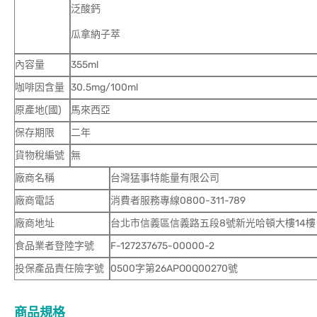
泛酸鈣
瓜拿納子萃
內容量
355ml
咖啡因含量
30.5mg/100ml
原產地(國)
馬來西亞
保存期限
二年
貨物稅編號
無
廠商名稱
台灣猛事特能量有限公司
廠商電話
消費者服務專線0800-311-789
廠商地址
台北市信義區信義路五段8號新光哈頓大樓14樓
食品業者登陸字號
F-127237675-00000-2
投保產品責任險字號
0500字第26APO0Q00270號
商品規格