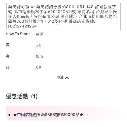
藥商許可執照: 藥商諮詢專線:0800-051-148 許可執照字
號:北市衛藥販松字第620101C611號 藥商名稱:台灣屈臣氏
個人用品商店股份有限公司 藥商地址:台北市松山區八德路
四段760號11樓之1、之2及14樓 藥商諮詢專線:
(02)27421234
How To Store
室溫
寬
5.8
高
15.6
深
5.8
隱藏
優惠活動: (1)
★中國信託週五滿$888加贈30000點★