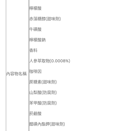
檸檬酸
赤藻糖醇(甜味劑)
牛磺酸
檸檬酸鈉
香料
人參萃取物(0.0008%)
咖啡因
內容物名稱
蔗糖素(甜味劑)
山梨酸(防腐劑)
苯甲酸(防腐劑)
菸鹼酸
醋磺內酯鉀(甜味劑)