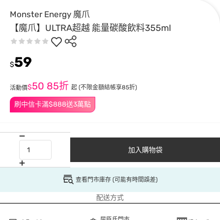
Monster Energy 魔爪
【魔爪】ULTRA超越 能量碳酸飲料355ml
59
$
50
85折
$
起
(不限金額結帳享85折)
活動價
刷中信卡滿$888送3萬點
加入購物袋
查看門市庫存 (可能有時間誤差)
配送方式
屈臣氏門市