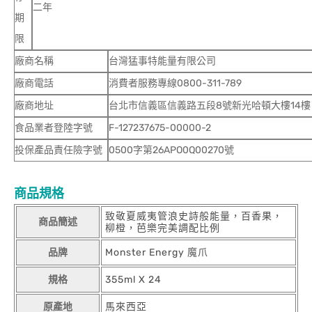
二年
期
限
廠商名稱
台灣猛事特能量有限公司
廠商電話
消費者服務專線0800-311-789
廠商地址
台北市信義區信義路五段8號新光哈頓大樓14樓
食品業者登陸字號
F-127237675-00000-2
投保產品責任險字號
0500字第26APO0Q00270號
商品規格
致敬夏威夷管浪史詩般能量，百香果，
商品簡述
柳橙，芭樂完美調配比例
品牌
Monster Energy 魔爪
規格
355ml X 24
原產地
馬來西亞