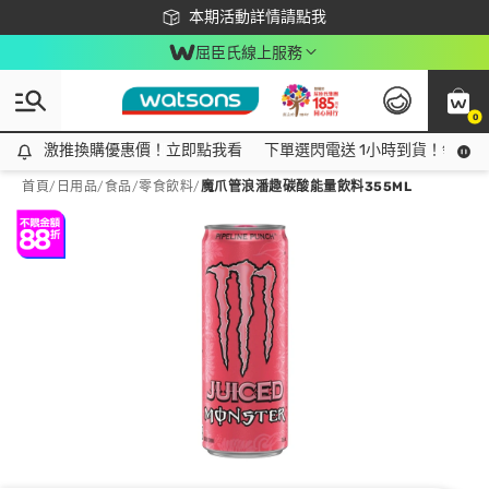
下載app最高回饋$350
本期活動詳情請點我
屈臣氏線上服務
0
激推換購優惠價！立即點我看
激推換購優惠價！立即點我看
下單選閃電送 1小時到貨！領神券
首頁
/
日用品
/
食品
/
零食飲料
/
魔爪管浪潘趣碳酸能量飲料355ML