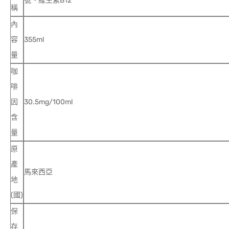
號、維生素B12
稱
內
容
355ml
量
咖
啡
因
30.5mg/100ml
含
量
原
產
馬來西亞
地
(國)
保
存