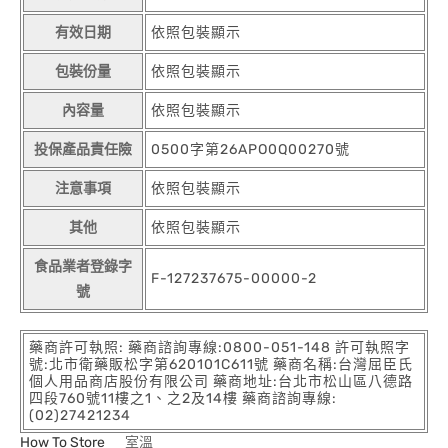
有效日期
依照包裝顯示
包裝份量
依照包裝顯示
內容量
依照包裝顯示
投保產品責任險
0500字第26APO0Q00270號
注意事項
依照包裝顯示
其他
依照包裝顯示
食品業者登錄字
F-127237675-00000-2
號
藥商許可執照: 藥商諮詢專線:0800-051-148 許可執照字
號:北市衛藥販松字第620101C611號 藥商名稱:台灣屈臣氏
個人用品商店股份有限公司 藥商地址:台北市松山區八德路
四段760號11樓之1、之2及14樓 藥商諮詢專線:
(02)27421234
How To Store
室溫