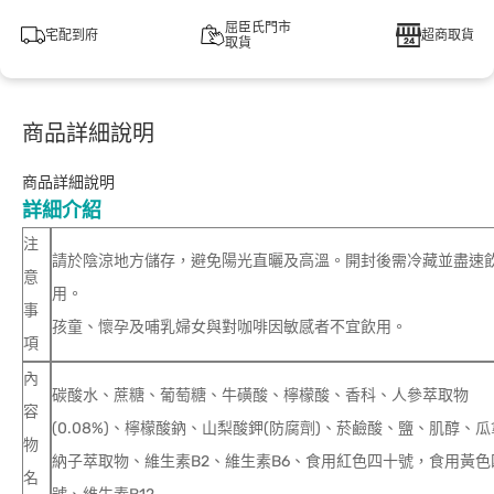
屈臣氏門市
宅配到府
超商取貨
取貨
商品詳細說明
商品詳細說明
詳細介紹
注
請於陰涼地方儲存，避免陽光直曬及高溫。開封後需冷藏並盡速
意
用。
事
孩童、懷孕及哺乳婦女與對咖啡因敏感者不宜飲用。
項
內
碳酸水、蔗糖、葡萄糖、牛磺酸、檸檬酸、香科、人參萃取物
容
(0.08%)、檸檬酸鈉、山梨酸鉀(防腐劑)、菸鹼酸、鹽、肌醇、瓜
物
納子萃取物、維生素B2、維生素B6、食用紅色四十號，食用黃色
名