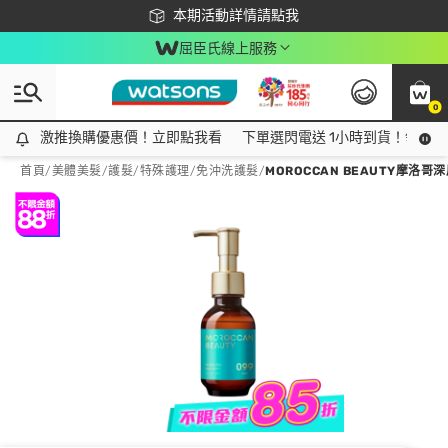
下載app最高回饋$350
本期活動詳情請點我
屈臣氏線上服務
0
激推換購優惠價！立即點我看
激推換購優惠價！立即點我看
下單選閃電送 1小時到貨！領神券
首頁
/
美體美髮
/
護髮/特殊護理
/
免沖洗護髮
/
MOROCCAN BEAUTY摩洛哥