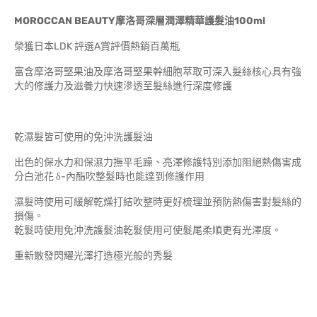
MOROCCAN BEAUTY摩洛哥深層潤澤精華護髮油100ml
榮獲日本LDK 評選A賞評價熱銷百萬瓶
富含摩洛哥堅果油及摩洛哥堅果幹細胞萃取可深入髮絲核心具有強
大的修護力及滋養力快速滲透至髮絲進行深度修護
乾濕髮皆可使用的免沖洗護髮油
出色的保水力和保濕力撫平毛躁、亮澤修護特別添加阻絕熱傷害成
分白池花
-內酯吹整髮時也能達到修護作用
δ
濕髮時使用可緩解乾燥打結吹整時更好梳理並預防熱傷害對髮絲的
損傷。
乾髮時使用免沖洗護髮油乾髮使用可使髮尾柔順更有光澤度。
重新散發閃耀光澤打造極光般的秀髮