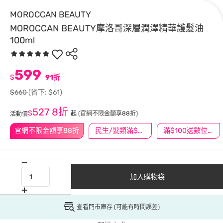
MOROCCAN BEAUTY
MOROCCAN BEAUTY摩洛哥深層潤澤精華護髮油
100ml
599
$
91折
$660
(省下: $61)
527
8折
$
起
(官網不限金額享88折)
活動價
官網不限金額享88折
民生/髮類滿$388送舒潔冰巾
滿$100送數位印花
加入購物袋
查看門市庫存 (可能有時間誤差)