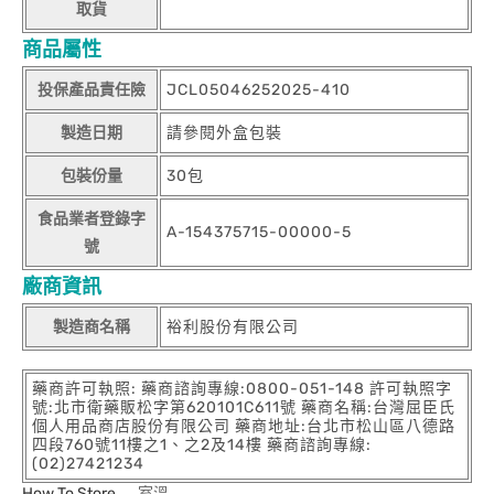
取貨
商品屬性
投保產品責任險
JCL05046252025-410
製造日期
請參閱外盒包裝
包裝份量
30包
食品業者登錄字
A-154375715-00000-5
號
廠商資訊
製造商名稱
裕利股份有限公司
藥商許可執照: 藥商諮詢專線:0800-051-148 許可執照字
號:北市衛藥販松字第620101C611號 藥商名稱:台灣屈臣氏
個人用品商店股份有限公司 藥商地址:台北市松山區八德路
四段760號11樓之1、之2及14樓 藥商諮詢專線:
(02)27421234
How To Store
室溫