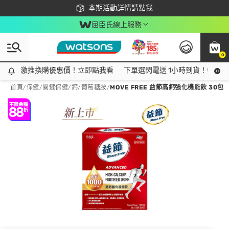
下載app最高回饋$350
本期活動詳情請點我
屈臣氏線上服務
0
激推換購優惠價！立即點我看
激推換購優惠價！立即點我看
下單選閃電送 1小時到貨！領神券
首頁
/
保健
/
關鍵保健
/
鈣/葡萄糖胺
/
MOVE FREE 益節高鈣強化機能飲 30包