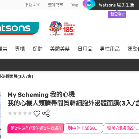
Watsons 屈氏生活
下載 APP
查詢門市
Blog
新登場!!
醫美
專櫃
保健
美體美髮
日用品
男性用品
運動
泌體面膜(3入/盒)
My Scheming 我的心機
我的心機人類臍帶間質幹細胞外泌體面膜(3入/盒
第2件5折 (請任選2件商品)
刷中信卡滿$888送3萬點
醫美/護膚滿$1200送$200