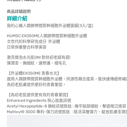
商品詳細說明
詳細介紹
我的心機人類臍帶間質幹細胞外泌體面膜(3入/盒)
HUMSC EXOSOME人類臍帶間質幹細胞外泌體
次世代的科學研究成分 外泌體
日常保養整合科學美容
激亮燈泡水光肌ON! 對抗初老超有感!
彈潤澎、撫細紋、速修護、細毛孔
【外泌體EXOSOME 青春水光】
選用人類臍帶間質幹細胞外泌體，同源性親合度高，能快速傳遞修補
為初老肌膚提供更好的青春鞏固。
【為初老肌提供更有效的青春鞏固】
Enhanced Ingredients 核心肽能訊號
Acetyl Hexapeptide-8 撫紋訊號胜肽 : 撫平臉部細紋，擊退暗沉倦容
Matrixyl® 3000 專利-彈力訊號胜肽 : 賦活深層彈力，綻放肌膚澎潤