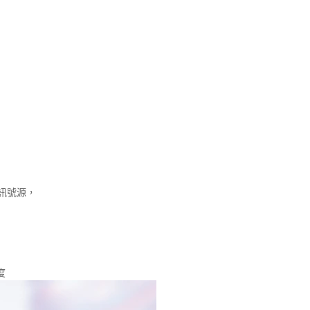
訊號源，
度