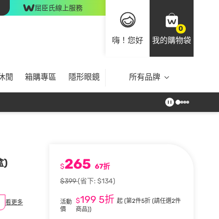
屈臣氏線上服務
0
嗨！您好
我的購物袋
休閒
箱購專區
隱形眼鏡
所有品牌
265
)
$
67折
$399
(省下: $134)
199
5折
$
起
(第2件5折 (請任選2件
活動
看更多
價
商品))