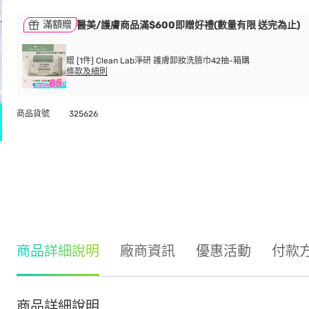
滿額贈
醫美/護膚商品滿$600即贈好禮(數量有限 送完為止)
贈 [1件] Clean Lab淨研 護膚卸妝洗臉巾42抽-箱購
條款及細則
商品貨號
325626
商品詳細說明
廠商資訊
優惠活動
付款
商品詳細說明