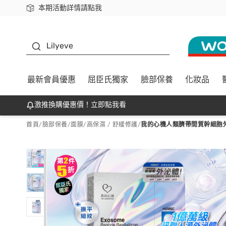
本期活動詳情請點我
下載app最高回饋$350
K beauty
Lilyeve
最新會員優惠
屈臣氏獨家
臉部保養
化妝品
激推換購優惠價！立即點我看
首頁
/
臉部保養
/
面膜
/
高保濕 / 舒緩修護
/
我的心機人類臍帶間質幹細胞外