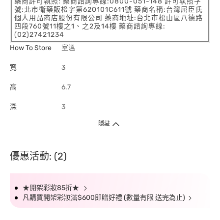
藥商許可執照: 藥商諮詢專線:0800-051-148 許可執照字
號:北市衛藥販松字第620101C611號 藥商名稱:台灣屈臣氏
個人用品商店股份有限公司 藥商地址:台北市松山區八德路
四段760號11樓之1、之2及14樓 藥商諮詢專線:
(02)27421234
How To Store
室溫
寬
3
高
6.7
深
3
隱藏
優惠活動: (2)
★開架彩妝85折★
凡購買開架彩妝滿$600即贈好禮 (數量有限 送完為止)