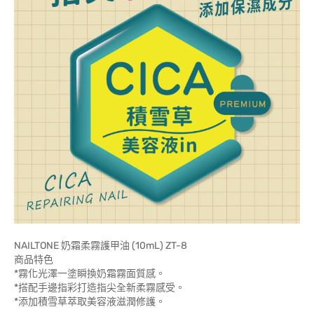
NAILTONE 奶霜柔霧護甲油 (10mL) ZT-8
商品特色
*霧化光澤一塗瞬換奶霜霧面質感。
*搭配手邊指彩打造指尖全新柔霧感受。
*添加積雪草萃取美容液滋潤修護。