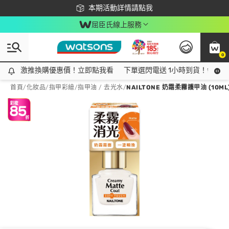
下載app最高回饋$350
本期活動詳情請點我
屈臣氏線上服務
0
激推換購優惠價！立即點我看
激推換購優惠價！立即點我看
下單選閃電送 1小時到貨！領神券
首頁
/
化妝品
/
指甲彩繪
/
指甲油 / 去光水
/
NAILTONE 奶霜柔霧護甲油 (10ML)