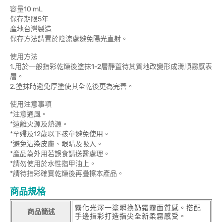
容量10 mL
保存期限5年
產地台灣製造
保存方法請置於陰涼處避免陽光直射。
使用方法
1.用於一般指彩乾燥後塗抹1-2層靜置待其質地改變形成滑順霧感表
層。
2.塗抹時避免厚塗使其全乾後更為完善。
使用注意事項
*注意通風。
*遠離火源及熱源。
*孕婦及12歲以下孩童避免使用。
*避免沾染皮膚、眼睛及吸入。
*產品為外用若誤食請送醫處理。
*請勿使用於水性指甲油上。
*請待指彩確實乾燥後再疊擦本產品。
商品規格
霧化光澤一塗瞬換奶霜霧面質感。搭配
商品簡述
手邊指彩打造指尖全新柔霧感受。