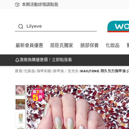
本期活動詳情請點我
下載app最高回饋$350
K beauty
Lilyeve
最新會員優惠
屈臣氏獨家
臉部保養
化妝品
激推換購優惠價！立即點我看
首頁
/
化妝品
/
指甲彩繪
/
指甲油 / 去光水
/
NAILTONE 持久引力指甲油 (