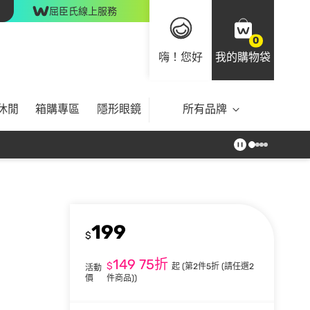
屈臣氏線上服務
0
嗨！您好
我的購物袋
休閒
箱購專區
隱形眼鏡
所有品牌
199
$
149
75折
$
起
(第2件5折 (請任選2
活動
價
件商品))