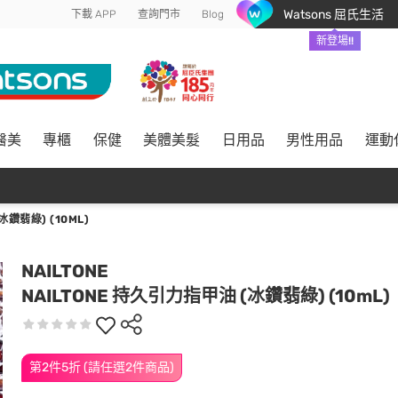
Watsons 屈氏生活
下載 APP
查詢門市
Blog
新登場!!
醫美
專櫃
保健
美體美髮
日用品
男性用品
運動
冰鑽翡綠) (10ML)
NAILTONE
NAILTONE 持久引力指甲油 (冰鑽翡綠) (10mL)
第2件5折 (請任選2件商品)