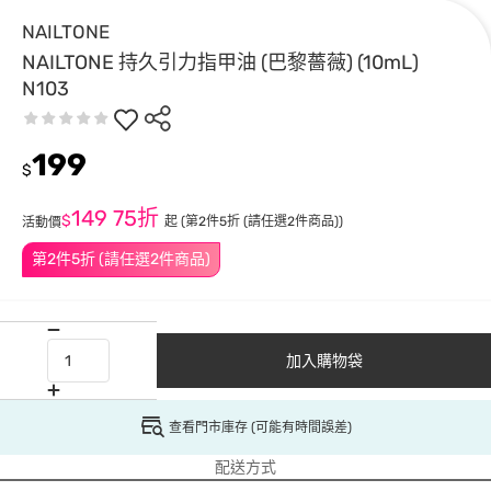
NAILTONE
NAILTONE 持久引力指甲油 (巴黎薔薇) (10mL)
N103
199
$
149
75折
$
起
(第2件5折 (請任選2件商品))
活動價
第2件5折 (請任選2件商品)
加入購物袋
查看門市庫存 (可能有時間誤差)
配送方式