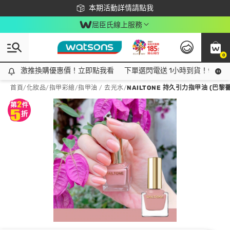
下載app最高回饋$350
本期活動詳情請點我
屈臣氏線上服務
0
激推換購優惠價！立即點我看
激推換購優惠價！立即點我看
下單選閃電送 1小時到貨！領神券
首頁
/
化妝品
/
指甲彩繪
/
指甲油 / 去光水
/
NAILTONE 持久引力指甲油 (巴黎薔薇)