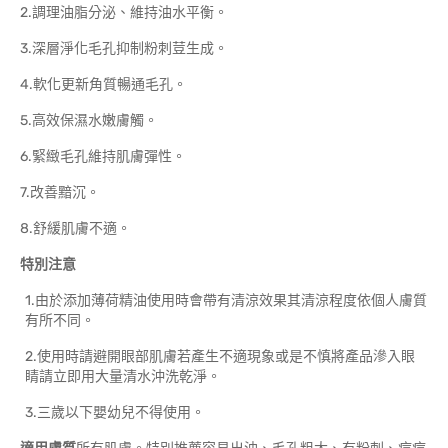
2.調理油脂分泌、維持油水平衡。
3.深層淨化毛孔抑制粉刺荳生成。
4.軟化更新角質暢通毛孔。
5.高效保濕水嫩膚觸。
6.緊緻毛孔維持肌膚彈性。
7.改善黯沉。
8.舒緩肌膚不適。
特別注意
1.由於添加薄荷精油使用時會帶有清涼效果其清涼程度依個人膚質
有所不同。
2.使用時請避開眼部肌膚若產生不適現象或是不慎將產品滲入眼
睛請立即用大量清水沖洗乾淨。
3.三歲以下嬰幼兒不得使用。