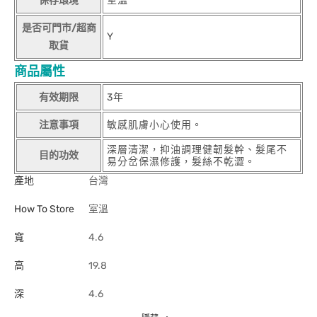
保存環境
室溫
是否可門市/超商
Y
取貨
商品屬性
有效期限
3年
注意事項
敏感肌膚小心使用。
深層清潔，抑油調理健韌髮幹、髮尾不
目的功效
易分岔保濕修護，髮絲不乾澀。
產地
台灣
How To Store
室溫
寬
4.6
高
19.8
深
4.6