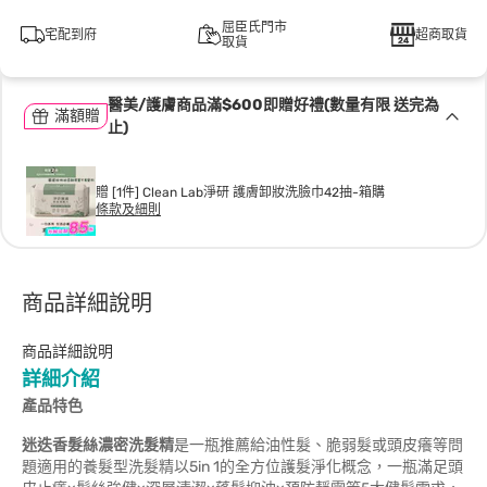
屈臣氏門市
宅配到府
超商取貨
取貨
醫美/護膚商品滿$600即贈好禮(數量有限 送完為
滿額贈
止)
贈 [1件] Clean Lab淨研 護膚卸妝洗臉巾42抽-箱購
條款及細則
商品詳細說明
商品詳細說明
詳細介紹
產品特色
迷迭香髮絲濃密洗髮精
是一瓶推薦給油性髮、脆弱髮或頭皮癢等問
題適用的養髮型洗髮精以5in 1的全方位護髮淨化概念，一瓶滿足頭