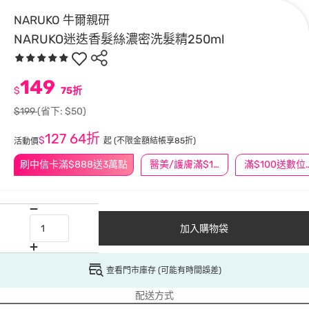
NARUKO 牛爾親研
NARUKO迷迭香髮絲濃密洗髮精250ml
149
$
75折
$199
(省下: $50)
127
64折
$
起
(不限金額結帳享85折)
活動價
刷中信卡滿$888送3萬點
醫美/護膚滿$1200送$200
滿$100
加入購物袋
查看門市庫存 (可能有時間誤差)
配送方式