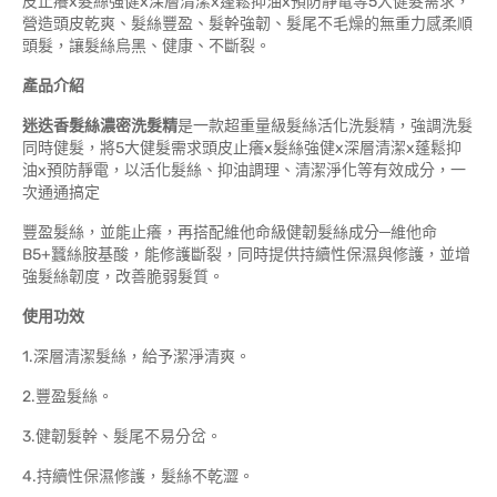
皮止癢x髮絲強健x深層清潔x蓬鬆抑油x預防靜電等5大健髮需求，
營造頭皮乾爽、髮絲豐盈、髮幹強韌、髮尾不毛燥的無重力感柔順
頭髮，讓髮絲烏黑、健康、不斷裂。
產品介紹
迷迭香髮絲濃密洗髮精
是一款超重量級髮絲活化洗髮精，強調洗髮
同時健髮，將5大健髮需求頭皮止癢x髮絲強健x深層清潔x蓬鬆抑
油x預防靜電，以活化髮絲、抑油調理、清潔淨化等有效成分，一
次通通搞定
豐盈髮絲，並能止癢，再搭配維他命級健韌髮絲成分─維他命
B5+蠶絲胺基酸，能修護斷裂，同時提供持續性保濕與修護，並增
強髮絲韌度，改善脆弱髮質。
使
用功效
1.深層清潔髮絲，給予潔淨清爽。
2.豐盈髮絲。
3.健韌髮幹、髮尾不易分岔。
4.持續性保濕修護，髮絲不乾澀。