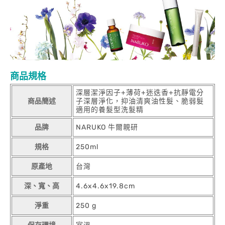
商品規格
深層潔淨因子+薄荷+迷迭香+抗靜電分
商品簡述
子深層淨化，抑油清爽油性髮、脆弱髮
適用的養髮型洗髮精
品牌
NARUKO 牛爾親研
規格
250ml
原產地
台灣
深、寬、高
4.6x4.6x19.8cm
淨重
250 g