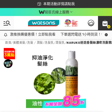
下載app最高回饋$350
本期活動詳情請點我
屈臣氏線上服務
0
激推換購優惠價！立即點我看
激推換購優惠價！立即點我看
下單選閃電送 1小時到貨！領神券
首頁
/
美體美髮
/
洗髮 / 潤髮
/
洗髮乳/潤髮乳
/
NARUKO迷迭香髮絲濃密洗髮精2