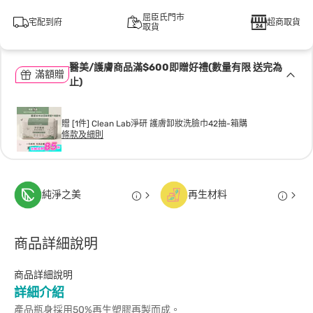
屈臣氏門市
宅配到府
超商取貨
取貨
醫美/護膚商品滿$600即贈好禮(數量有限 送完為
滿額贈
止)
贈 [1件] Clean Lab淨研 護膚卸妝洗臉巾42抽-箱購
條款及細則
純淨之美
再生材料
商品詳細說明
商品詳細說明
詳細介紹
產品瓶身採用50%再生塑膠再製而成。