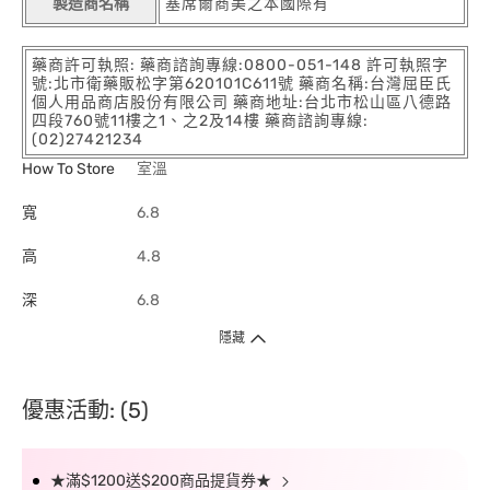
製造商名稱
塞席爾商美之本國際有
藥商許可執照: 藥商諮詢專線:0800-051-148 許可執照字
號:北市衛藥販松字第620101C611號 藥商名稱:台灣屈臣氏
個人用品商店股份有限公司 藥商地址:台北市松山區八德路
四段760號11樓之1、之2及14樓 藥商諮詢專線:
(02)27421234
How To Store
室溫
寬
6.8
高
4.8
深
6.8
隱藏
優惠活動: (5)
★滿$1200送$200商品提貨券★