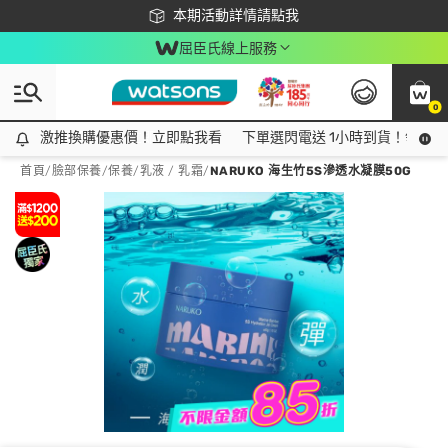
下載app最高回饋$350
本期活動詳情請點我
屈臣氏線上服務
0
激推換購優惠價！立即點我看
激推換購優惠價！立即點我看
下單選閃電送 1小時到貨！領神券
首頁
/
臉部保養
/
保養
/
乳液 / 乳霜
/
NARUKO 海生竹5S滲透水凝膜50G