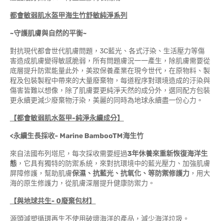
都會敏弱肌水盔甲
海生竹舒敏純淨系列
~
守護肌膚與自然的平衡~
對抗現代都會世代肌膚問題，3C藍光、各式汙染、生活壓力等傷
害造成肌膚變得敏感脆弱，所有問題膚況一一產生，除肌膚需要從
底層提升防禦能量此外，美妝保養產業在現今世代，在原物料、製
程及包裝製程中帶來的大量廢棄物，每道程序對環境造成的汙染與
傷害皆難以想像，除了肌膚要更純淨天然的成分外，選同配方包裝
更永續更減少廢棄物汙染，美麗的同時為地球永續盡一份心力。
【都會敏弱肌水盔甲
-
純淨永續成分
】
<
永續生長採收-
Marine BambooTM
海生竹
來自法國布列塔尼，每次採收需要經過
3年休養來重新恢復海洋生
態
，它具有獨特的防禦系統，來對抗環境中的藍光壓力、加強肌膚
屏障修護，幫助肌膚
保濕、抗藍光、抗氧化、等防禦修護力
，用大
海的原生修護力，從肌膚深層提升健康防禦力。
【
與地球共生- 0廢棄包材
】
源頭減塑循環再生不使用破壞海洋的產品，減少海洋垃圾。