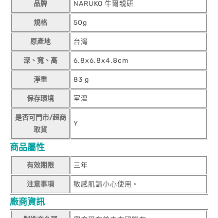
品牌
NARUKO 牛爾親研
規格
50g
原產地
台灣
深、寬、高
6.8x6.8x4.8cm
淨重
83 g
保存環境
室溫
是否可門市/超商
Y
取貨
商品屬性
有效期限
三年
注意事項
敏感肌請小心使用。
廠商資訊