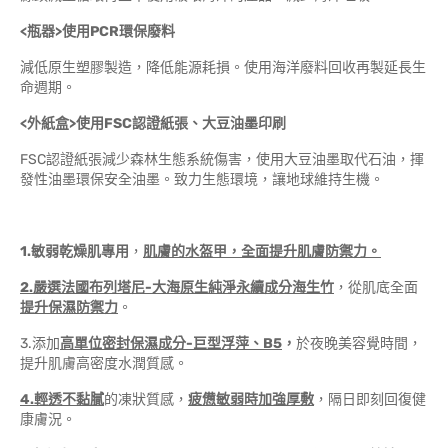
<瓶器>使用PCR環保廢料
減低原生塑膠製造，降低能源耗損。使用海洋廢料回收再製延長生
命週期。
<外紙盒>使用FSC認證紙張、大豆油墨印刷
FSC認證紙張減少森林生態系統傷害，使用大豆油墨取代石油，揮
發性油墨環保安全油墨。致力生態環境，讓地球維持生機。
1.敏弱乾燥肌專用
，
肌膚的水盔甲
，全面提升肌膚防禦力。
2.嚴選法國布列塔尼-大海原生純淨永續成分
海生竹
，從肌底全面
提升保濕防禦力
。
3.添加
高單位密封保濕成分-巨型浮萍、B5
，
於夜晚美容覺時間，
提升肌膚高密度水潤質感。
4.輕透不黏膩
的凍狀質感，
疲憊敏弱時加強厚敷
，隔日即刻回復健
康膚況。