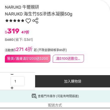
NARUKO 牛爾親研
NARUKO 海生竹5S滲透水凝膜50g
319
$
47折
$680
(省下: $361)
271
4折
$
起
(不限金額結帳享85折)
活動價
醫美/護膚滿$1200送$200
滿$100送數位印花
加入購物袋
查看門市庫存 (可能有時間誤差)
配送方式