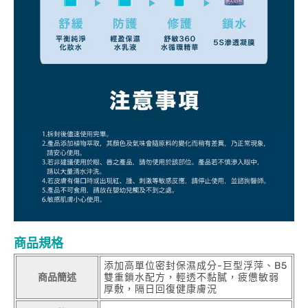
商品規格
添加高單位密封保濕成分-巨型浮萍、B5
商品簡述
雙重鎖水配方，輕透不黏膩，疲憊敏弱
厚敷，隔日回復健康膚況