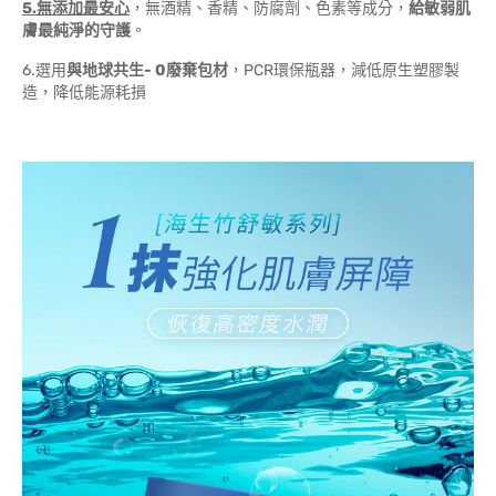
5.無添加最安心
，無酒精、香精、防腐劑、色素等成分，
給敏弱肌
膚最純淨的守護
。
6.選用
與地球共生- 0廢棄包材
，PCR環保瓶器，減低原生塑膠製
造，降低能源耗損