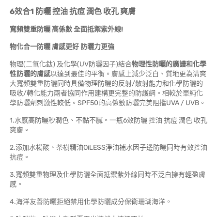
6效合1
防曬 控油 抗痘 潤色 收孔 爽膚
寬頻雙重防曬 高係數 全面抵禦紫外線!
物化合一防曬 膚感更好 防曬力更強
物理(二氧化鈦) 及化學(UV防曬因子)結合
物理性防曬的廣譜和化學
性防曬的膚感
以達到最佳的平衡。膚感上減少泛白、質地更為清爽
大寬頻雙重防曬同時具備物理防曬的反射/散射能力和化學防曬的
吸收/轉化能力兩者協同作用建構更完整的防護網。相較於單純化
學防曬劑刺激性較低。SPF50的高係數防曬完美阻擋UVA / UVB。
1.水感高防曬秒潤色、不黏不膩。一瓶6效防曬 控油 抗痘 潤色 收孔
爽膚。
2.添加水楊酸、茶樹精油OiLESS淨油補水因子邊防曬同時有效控油
抗痘。
3.寬頻雙重物理及化學防曬全面抵禦紫外線同時不泛白擁有輕盈膚
感。
4.海洋友善防曬拒絕禁用化學防曬成分保衛珊瑚海洋。