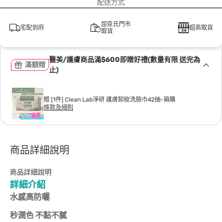
配送方式
屈臣氏門市
宅配到府
超商取貨
取貨
醫美/護膚商品滿$600即贈好禮(數量有限 送完為
滿額贈
止)
贈 [1件] Clean Lab淨研 護膚卸妝洗臉巾42抽-箱購
條款及細則
商品詳細說明
商品詳細說明
詳細介紹
水感高防曬
秒潤色 不黏不膩