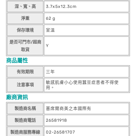
深、寬、高
3.7x5x12.3cm
淨重
62 g
保存環境
室溫
是否可門市/超商
Y
取貨
商品屬性
有效期限
三年
敏感肌膚小心使用蠶豆症患者不得使
注意事項
用。
廠商資訊
製造商名稱
塞席爾商美之本國際有
製造商電話
26581918
製造商服務專線
02-26581707