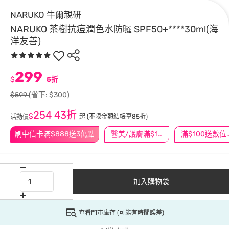
NARUKO 牛爾親研
NARUKO 茶樹抗痘潤色水防曬 SPF50+****30ml(海
洋友善)
299
$
5折
$599
(省下: $300)
254
43折
$
起
(不限金額結帳享85折)
活動價
刷中信卡滿$888送3萬點
醫美/護膚滿$1200送$200
滿$100
加入購物袋
查看門市庫存 (可能有時間誤差)