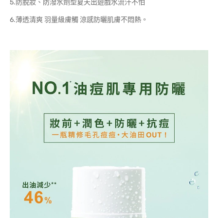
5.防脫妝、防潑水劑型夏天出遊戲水流汗不怕
6.薄透清爽 羽量級膚觸 涼感防曬肌膚不悶熱。