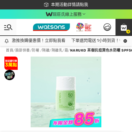
下載app最高回饋$350
本期活動詳情請點我
屈臣氏線上服務
0
激推換購優惠價！立即點我看
激推換購優惠價！立即點我看
下單選閃電送 1小時到貨！領神券
首頁
/
臉部保養
/
防曬 /隔離
/
隔離乳/霜
/
NARUKO 茶樹抗痘潤色水防曬 SPF50