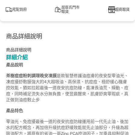
屈臣氏門市
宅配到府
超商取貨
取貨
商品詳細說明
商品詳細說明
詳細介紹
產品說明
茶樹痘痘粉刺調理晚安凍膜
是款智慧修護油痘膚的夜安型零油光、
凍痘擾舒敷膜強大的4大超吸油、高保濕、抗痘痘、極舒緩心機膚
控效能，猶如拉起最後一道夜安抗痘防線，能凍長油荒、燥動、痘
痘，同時補足流失水分無負擔，使翌晨醒來，肌膚舒爽零瑕疵，真
正做到油痘敷止步
產品特色
零油光、免痘擾最後一道的夜安抗痘防線運用前一代先止油、後加
水的配方概念，再加倍升級抗痘舒緩效能就先止油部分，升級為超
吸油配方，將原有的省油一哥Zinc PCA控油因子，加乘具抑制促油