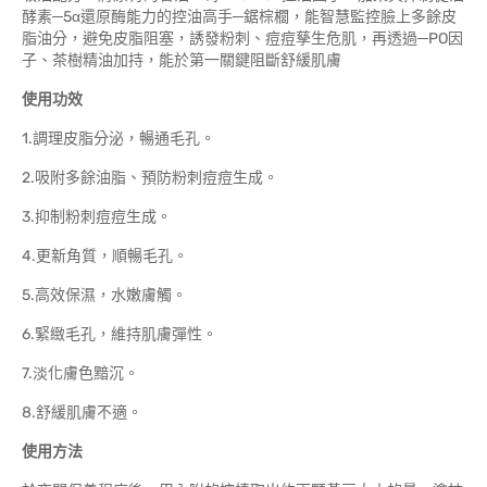
酵素─5α還原酶能力的控油高手─鋸棕櫚，能智慧監控臉上多餘皮
脂油分，避免皮脂阻塞，誘發粉刺、痘痘孳生危肌，再透過─PO因
子、茶樹精油加持，能於第一關鍵阻斷舒緩肌膚
使
用功效
1.調理皮脂分泌，暢通毛孔。
2.吸附多餘油脂、預防粉刺痘痘生成。
3.抑制粉刺痘痘生成。
4.更新角質，順暢毛孔。
5.高效保濕，水嫩膚觸。
6.緊緻毛孔，維持肌膚彈性。
7.淡化膚色黯沉。
8.舒緩肌膚不適。
使用方法