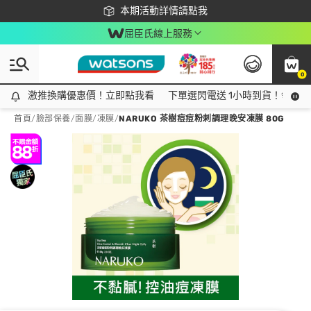
下載app最高回饋$350
本期活動詳情請點我
屈臣氏線上服務
0
激推換購優惠價！立即點我看
激推換購優惠價！立即點我看
下單選閃電送 1小時到貨！領神券
首頁
/
臉部保養
/
面膜
/
凍膜
/
NARUKO 茶樹痘痘粉刺調理晚安凍膜 80G