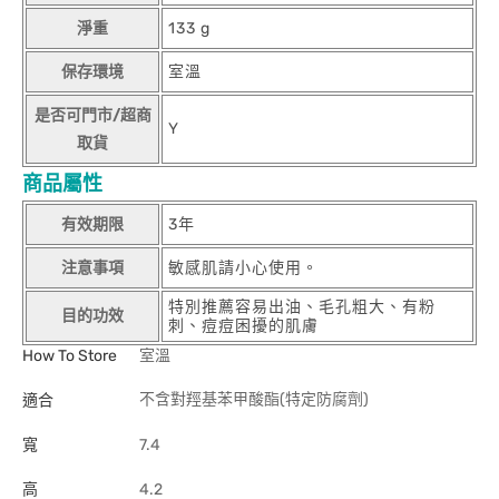
淨重
133 g
保存環境
室溫
是否可門市/超商
Y
取貨
商品屬性
有效期限
3年
注意事項
敏感肌請小心使用。
特別推薦容易出油、毛孔粗大、有粉
目的功效
刺、痘痘困擾的肌膚
How To Store
室溫
不含對羥基苯甲酸酯(特定防腐劑)
適合
寬
7.4
高
4.2