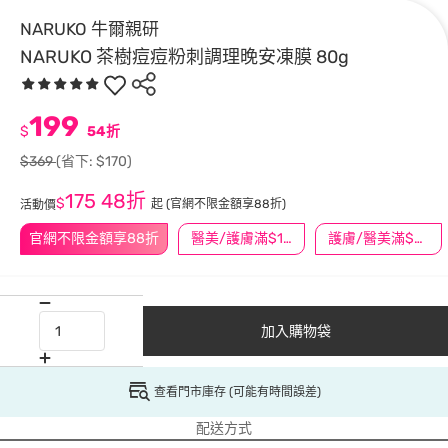
NARUKO 牛爾親研
NARUKO 茶樹痘痘粉刺調理晚安凍膜 80g
199
$
54折
$369
(省下: $170)
175
48折
$
起
(官網不限金額享88折)
活動價
官網不限金額享88折
醫美/護膚滿$1200送$200
護膚/醫美滿$600送好禮
加入購物袋
查看門市庫存 (可能有時間誤差)
配送方式