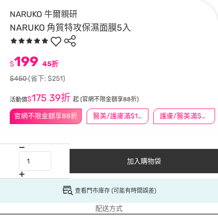
NARUKO 牛爾親研
NARUKO 角質特攻保濕面膜5入
199
$
45折
$450
(省下: $251)
175
39折
$
起
(官網不限金額享88折)
活動價
官網不限金額享88折
醫美/護膚滿$1200送$200
護膚/醫美滿$600送好禮
加入購物袋
查看門市庫存 (可能有時間誤差)
配送方式