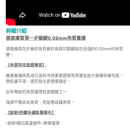
詳細介紹
健康膚質第一步關鍵0.02mm角質養護
健康膚質在於養好角質養好角質的關鍵就在這僅約0.02mm的角質
層。
【角質特攻面膜專家】
嚴選養護角質成分溫和滲透重塑健康角質層並放大後續保養效能。
使肌膚平滑、透亮發光更健康穩定。
近年興起的角質護理就是關鍵之一
強調不應該去角質、而是應該護角質。
【創新!
舒纖多礦能量膜布】
<創新!礦石能量膜布-微導循環