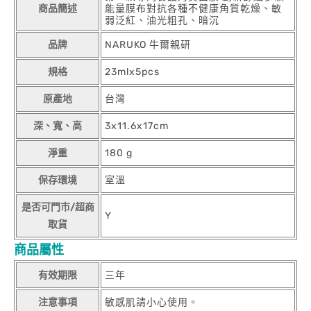
商品簡述
能量膜布對抗各種不健康角質乾燥、敏
弱泛紅、油光粗孔、暗沉
品牌
NARUKO 牛爾親研
規格
23mlx5pcs
原產地
台灣
深、寬、高
3x11.6x17cm
淨重
180 g
保存環境
室溫
是否可門市/超商
Y
取貨
商品屬性
有效期限
三年
注意事項
敏感肌請小心使用。