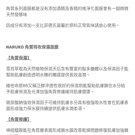
角質系列面膜都是沒有添加酒精及香精的唯淨化面膜會有一個微微
天然發酵味
因成分有添加一支比菲德氏菌屬於原料正常氣味請放心使用。
NARUKO 角質特攻保濕面膜
【角質保濕】
雪耳萃取為天然植物保濕天后含有豐富的黏多醣體以及保濕因子能
幫助肌膚創造透明水嫩的觸感提供長效滋潤。
維他命原B5又稱泛醇滲透性很好的保濕劑能幫助肌膚鎖住水分給
予肌膚保濕及光澤加強角質修護維持肌膚健康。
玻尿酸鈉強效保濕因子可維持肌膚水分具有極強吸水性會在肌膚表
面形成強力保水膜持續提供肌膚水潤柔滑。
【角質修護】
神經醯胺能在角質層表面形成鎖水膜改善乾燥問題修復肌膚加強鎖