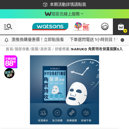
下載app最高回饋$350
本期活動詳情請點我
屈臣氏線上服務
0
激推換購優惠價！立即點我看
激推換購優惠價！立即點我看
下單選閃電送 1小時到貨！領神券
首頁
/
臉部保養
/
面膜
/
高保濕 / 舒緩修護
/
NARUKO 角質特攻保濕面膜5入