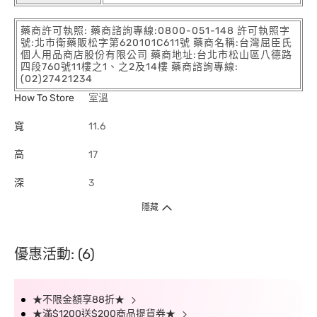
藥商許可執照: 藥商諮詢專線:0800-051-148 許可執照字
號:北市衛藥販松字第620101C611號 藥商名稱:台灣屈臣氏
個人用品商店股份有限公司 藥商地址:台北市松山區八德路
四段760號11樓之1、之2及14樓 藥商諮詢專線:
(02)27421234
How To Store
室溫
寬
11.6
高
17
深
3
隱藏
優惠活動: (6)
★不限金額享88折★
★滿$1200送$200商品提貨券★