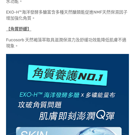
水功能。
EXO-H™海洋發酵多醣富含多種天然醣類能促進NMF天然保濕因子
增加強化角質。
【角質舒緩】
Fucosorb 天然褐藻萃取具滋潤保濕力及舒緩功效能降低肌膚不適
現象。