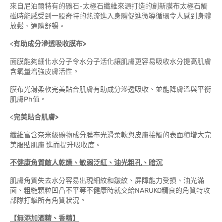
來自尼泊爾特有的礦石-太極石纖維來源打造的創新膜布太極石觸
碰時能感受到一股奇特的熱流進入身體促進微導循環令人感到身體
放鬆、通體舒暢。
<
有助成分滲透吸收膜布>
面膜能夠細化水分子令水分子活化讓肌膚更容易吸收水分提高肌膚
含氧量增強皮膚活性。
膜布光滑柔軟完美貼合肌膚有助成分滲透吸收、並能降膚溫與平衡
肌膚Ph值。
<
完美貼合肌膚>
纖維富含奈米級礦物成分膜布光滑柔軟與皮膚接觸的表面積增大完
美服貼肌膚 進而提升吸收度。
不健康角質敵人乾燥、敏弱泛紅、油光粗孔、暗沉
肌膚角質失去水分容易出現細紋和皺紋、屏障能力受損、油光滿
面、粗糙顆粒凹凸不平等不健康時就交給NARUKO精良的角質特攻
部隊打擊所有角質狀況。
【無添加酒精、香精】