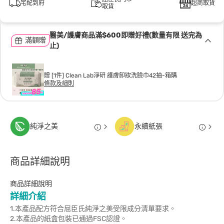
宅配到府
超商取貨
取貨
醫美/護膚商品滿$600即贈好禮(數量有限 送完為
滿額贈
止)
贈 [1件] Clean Lab淨研 護膚卸妝洗臉巾42抽-箱購
條款及細則
純淨之美
永續紙張
商品詳細說明
商品詳細說明
詳細介紹
1.本產品配方符合屈臣氏純淨之美受限成分清單要求。
2.本產品的紙盒包裝已通過FSC認證。