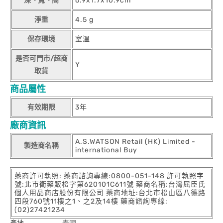
深、寬、高
6.9x1.7x10.9cm
淨重
4.5 g
保存環境
室溫
是否可門市/超商
Y
取貨
商品屬性
有效期限
3年
廠商資訊
A.S.WATSON Retail (HK) Limited -
製造商名稱
international Buy
藥商許可執照: 藥商諮詢專線:0800-051-148 許可執照字
號:北市衛藥販松字第620101C611號 藥商名稱:台灣屈臣氏
個人用品商店股份有限公司 藥商地址:台北市松山區八德路
四段760號11樓之1、之2及14樓 藥商諮詢專線:
(02)27421234