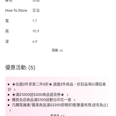
產地
泰國
How To Store
室溫
寬
1.7
高
10.9
深
6.9
隱藏
優惠活動: (5)
★任選2件享第二件5折★ 請選2件商品，折扣品項以價低者
計
★滿$1200送$200商品提貨券★
購買全店商品滿$100送數位印花一張
凡購買護膚/醫美商品滿$2200即贈好禮(數量有限,送完為止)