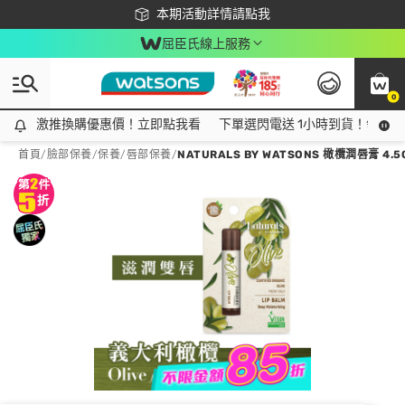
下載app最高回饋$350
本期活動詳情請點我
屈臣氏線上服務
0
激推換購優惠價！立即點我看
激推換購優惠價！立即點我看
下單選閃電送 1小時到貨！領神券
首頁
/
臉部保養
/
保養
/
唇部保養
/
NATURALS BY WATSONS 橄欖潤唇膏 4.5G