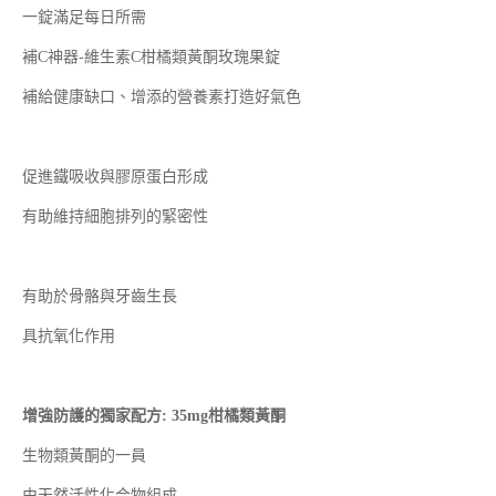
一錠滿足每日所需
補C神器-維生素C柑橘類黃酮玫瑰果錠
補給健康缺口、增添的營養素打造好氣色
促進鐵吸收與膠原蛋白形成
有助維持細胞排列的緊密性
有助於骨骼與牙齒生長
具抗氧化作用
增強防護的獨家配方: 35mg柑橘類黃酮
生物類黃酮的一員
由天然活性化合物組成