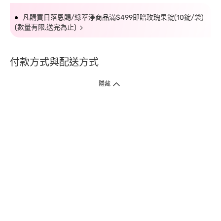
凡購買日落恩賜/綠萃淨商品滿$499即贈玫瑰果錠(10錠/袋)
(數量有限,送完為止)
付款方式與配送方式
隱藏