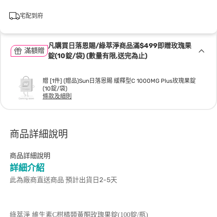
宅配到府
凡購買日落恩賜/綠萃淨商品滿$499即贈玫瑰果
滿額贈
錠(10錠/袋) (數量有限,送完為止)
贈 [1件] (贈品)Sun日落恩賜 緩釋型C 1000MG Plus玫瑰果錠
(10錠/袋)
條款及細則
商品詳細說明
商品詳細說明
詳細介紹
此為廠商直送商品 預計出貨日2-5天
綠萃淨 維生素C柑橘類黃酮玫瑰果錠(100錠/瓶)