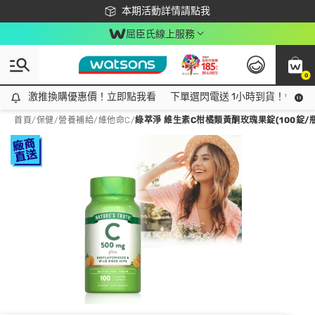
下載app最高回饋$350
本期活動詳情請點我
屈臣氏線上服務
0
激推換購優惠價！立即點我看
激推換購優惠價！立即點我看
下單選閃電送 1小時到貨！領神券
首頁
/
保健
/
營養補給
/
維他命C
/
綠萃淨 維生素C柑橘類黃酮玫瑰果錠(100錠/瓶