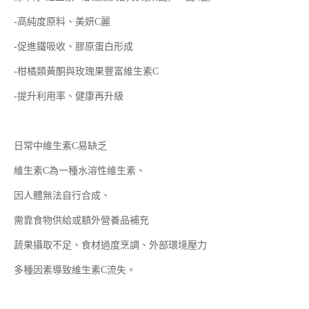
-高純度原料、美妍C麗
-促進鐵吸收、膠原蛋白形成
-柑橘類黃酮與玫瑰果豐富維生素C
-提升利用率、健康再升級
日常中維生素C易缺乏
維生素C為一種水溶性維生素、
因人體無法自行合成、
需靠食物供給或額外營養品補充
蔬果攝取不足、食材過度烹調、外部環境壓力
多種因素導致維生素C流失。