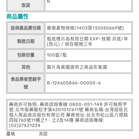
N
取貨
商品屬性
投保產品責任險
華南產物保險(1403第132050669號)
瓶底標示為有效日期 EXP-效期 月底/年
製造日期
(西元) / 保存期限三年
包裝份量
100錠/瓶
其他
圖片為美國提供之商品形象圖
食品業者登錄字
B-124605866-00000-6
號
藥商許可執照: 藥商諮詢專線:0800-051-148 許可執照字
號:北市衛藥販松字第620101C611號 藥商名稱:台灣屈臣氏
個人用品商店股份有限公司 藥商地址:台北市松山區八德路
四段760號11樓之1、之2及14樓 藥商諮詢專線:
(02)27421234
產地
美國