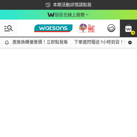
下載app最高回饋$350
本期活動詳情請點我
屈臣氏線上服務
0
激推換購優惠價！立即點我看
激推換購優惠價！立即點我看
下單選閃電送 1小時到貨！領神券