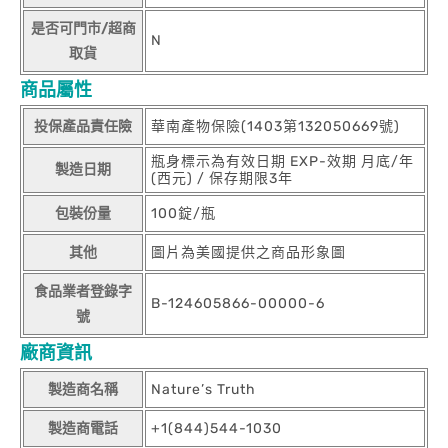
是否可門市/超商
N
取貨
商品屬性
投保產品責任險
華南產物保險(1403第132050669號)
瓶身標示為有效日期 EXP-效期 月底/年
製造日期
(西元) / 保存期限3年
包裝份量
100錠/瓶
其他
圖片為美國提供之商品形象圖
食品業者登錄字
B-124605866-00000-6
號
廠商資訊
製造商名稱
Nature’s Truth
製造商電話
+1(844)544-1030