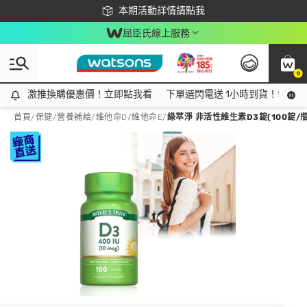
下載app最高回饋$350
本期活動詳情請點我
屈臣氏線上服務
0
激推換購優惠價！立即點我看
激推換購優惠價！立即點我看
下單選閃電送 1小時到貨！領神券
首頁
/
保健
/
營養補給
/
維他命D/維他命E
/
綠萃淨 非活性維生素D3錠(100錠/瓶