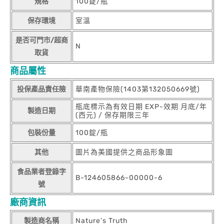
規格
100錠/瓶
保存環境
室溫
是否可門市/超商
N
取貨
商品屬性
投保產品責任險
華南產物保險(1403第132050669號)
瓶底標示為有效日期 EXP-效期 月底/年
製造日期
(西元) / 保存期限三年
包裝份量
100錠/瓶
其他
圖片為美國提供之商品形象圖
食品業者登錄字
B-124605866-00000-6
號
廠商資訊
製造商名稱
Nature’s Truth