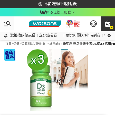
下載app最高回饋$350
本期活動詳情請點我
屈臣氏線上服務
0
激推換購優惠價！立即點我看
激推換購優惠價！立即點我看
下單選閃電送 1小時到貨！領神券
首頁
/
保健
/
營養補給
/
維他命D/維他命E
/
綠萃淨 非活性維生素D3錠X3瓶組(10