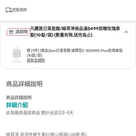
宅配到府
凡購買日落恩賜/綠萃淨商品滿$499即贈玫瑰果
滿額贈
錠(10錠/袋) (數量有限,送完為止)
贈 [1件] (贈品)Sun日落恩賜 緩釋型C 1000MG Plus玫瑰果錠
(10錠/袋)
條款及細則
商品詳細說明
商品詳細說明
詳細介紹
此為廠商直送商品 預計出貨日2-5天
綠萃淨 非活性維生素D3錠x3瓶組(100錠/瓶)