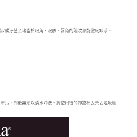
油脂/髒汙甚至堵塞於眼角、眼臉、唇角的殘妝都能徹底卸淨。
、髒污。卸後無須以清水沖洗。將使用後的卸妝棉丟棄丟垃圾桶