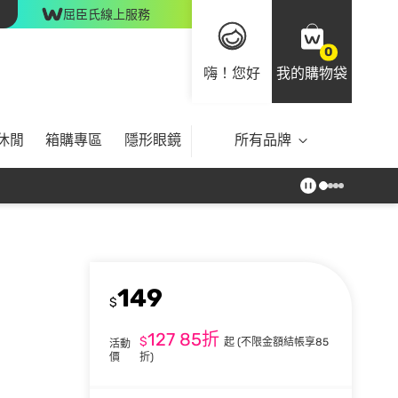
屈臣氏線上服務
0
嗨！您好
我的購物袋
休閒
箱購專區
隱形眼鏡
所有品牌
149
$
127
85折
$
起
(不限金額結帳享85
活動
價
折)