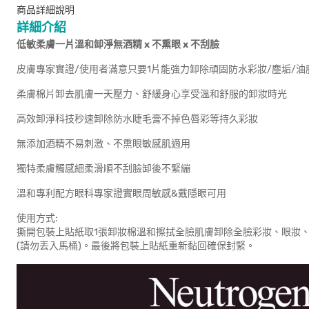
商品詳細說明
詳細介紹
低敏柔膚一片溫和卸淨無酒精 x 不熏眼 x 不刮臉
皮膚專家實證/使用者滿意只要1片能強力卸除頑固防水彩妝/塵垢/
柔膚棉片卸去肌膚一天壓力、舒緩身心享受溫和舒服的卸妝時光
高效卸淨科技秒速卸除防水睫毛膏不掉色唇彩等持久彩妝
無添加酒精不易刺激、不熏眼敏感肌適用
獨特柔膚觸感細柔滑順不刮臉卸後不緊繃
溫和專利配方眼科專家證實眼周敏感&戴隱眼可用
使用方式:
撕開包裝上貼紙取1張卸妝棉溫和擦拭全臉肌膚卸除全臉彩妝、眼妝
(請勿丟入馬桶)。最後將包裝上貼紙重新黏回確保封緊。