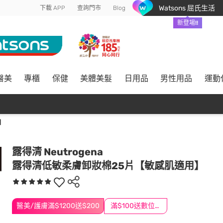
Watsons 屈氏生活
下載 APP
查詢門市
Blog
新登場!!
醫美
專櫃
保健
美體美髮
日用品
男性用品
運動
】
露得清 Neutrogena
露得清低敏柔膚卸妝棉25片【敏感肌適用】
醫美/護膚滿$1200送$200
滿$100送數位印花