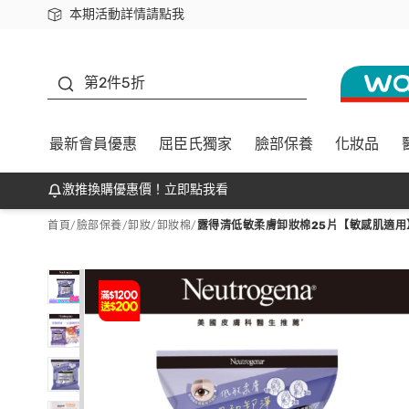
本期活動詳情請點我
下載app最高回饋$350
善存
第2件5折
最新會員優惠
屈臣氏獨家
臉部保養
化妝品
激推換購優惠價！立即點我看
首頁
/
臉部保養
/
卸妝
/
卸妝棉
/
露得清低敏柔膚卸妝棉25片【敏感肌適用