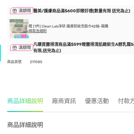
滿額贈
醫美/護膚商品滿$600即贈好禮(數量有限 送完為止)
贈 [1件] Clean Lab淨研 護膚卸妝洗臉巾42抽-箱購
條款及細則
凡購買露得清商品滿$599贈露得清肌緻新生A醇乳霜5
滿額贈
有限,送完為止)
商品貨號
217085
商品詳細說明
廠商資訊
優惠活動
付款
商品詳細說明