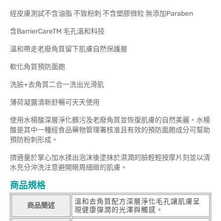
經皮膚測試不含油脂 不致粉刺 不含塑膠微粒 無添加Paraben
含BarrierCareTM 毛孔溫和科技
溫和帶走老廢角質留下肌膚自然保護層
軟化角質預防面皰
洗臉+去角質二合一洗出光滑肌
薄荷凝露清新舒暢可天天使用
使用水楊酸深層淨化髒污及老廢角質並恢復肌膚的自然美麗。水楊
酸是其中一種經食品藥物管理署核准且有效的預防面皰成分可幫助
預防粉刺形成。
擠適量於掌心加水揉出泡沫後塗抹於濕潤的臉輕輕按摩片刻並以清
水充分沖洗注意避開眼周細緻的肌膚。
商品規格
溫和去角質配方深層淨化毛孔讓肌膚呈
商品簡述
現健康彈潤的光澤與觸感。