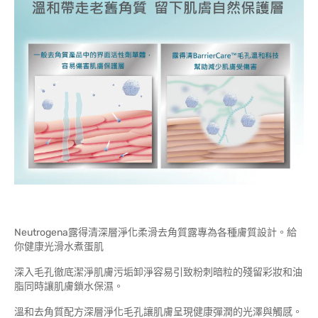
Neutrogena露得清深層淨化柔滑去角質露專為各種膚質設計。給
你健康光滑水煮蛋肌
深入毛孔徹底潔淨肌膚污垢卸淨容易引致粉刺暗粒的殘留彩妝和油
脂同時讓肌膚鎖水保濕。
溫和去角質配方深層淨化毛孔讓肌膚呈現健康彈潤的光澤與觸感。