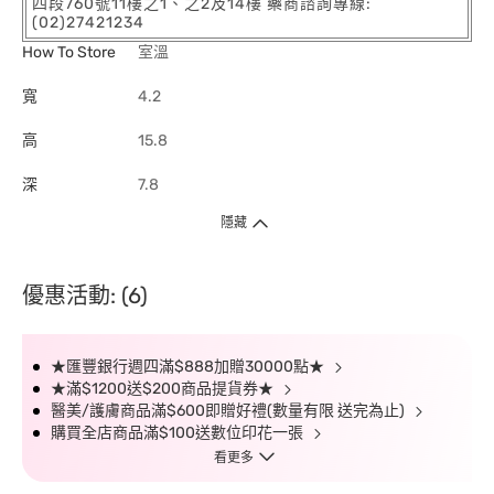
四段760號11樓之1、之2及14樓 藥商諮詢專線:
(02)27421234
How To Store
室溫
寬
4.2
高
15.8
深
7.8
隱藏
優惠活動: (6)
★匯豐銀行週四滿$888加贈30000點★
★滿$1200送$200商品提貨券★
醫美/護膚商品滿$600即贈好禮(數量有限 送完為止)
購買全店商品滿$100送數位印花一張
看更多