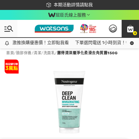
下載app最高回饋$350
本期活動詳情請點我
屈臣氏線上服務
0
激推換購優惠價！立即點我看
激推換購優惠價！立即點我看
下單選閃電送 1小時到貨！領神券
首頁
/
臉部保養
/
清潔
/
洗面乳
/
露得清深層淨化柔滑去角質露150G