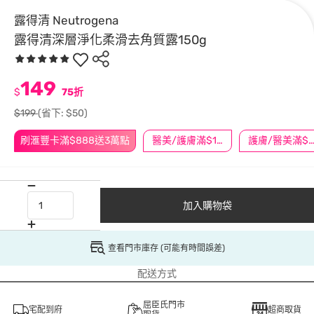
露得清 Neutrogena
露得清深層淨化柔滑去角質露150g
149
$
75折
$199
(省下: $50)
刷滙豐卡滿$888送3萬點
醫美/護膚滿$1200送$200
護膚/醫美滿$600送
加入購物袋
查看門市庫存 (可能有時間誤差)
配送方式
屈臣氏門市
宅配到府
超商取貨