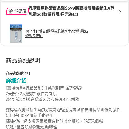
凡購買露得清商品滿$599贈露得清肌緻新生A醇
滿額贈
乳霜5g(數量有限,送完為止)
贈 [1件] (贈品)露得清肌緻新生A醇乳霜5g
條款及細則
商品詳細說明
商品詳細說明
詳細介紹
[露得清®A醇產品系列] 萬眾期待 強勢登場!
7天撫平7大皺紋* 鎖住青春肌
淡化暗沉 X 透亮緊緻 X 溫和保濕不易刺激
露得清®肌緻新生A醇晚霜質地輕透清爽溫和安撫精萃降低刺激性
每日使用OKA醇新手也適用
精純A醇 : 經皮膚專家證實有助於淡化細紋、暗沉和皺紋
肌肽 : 鞏固肌膚緊緻度和彈性