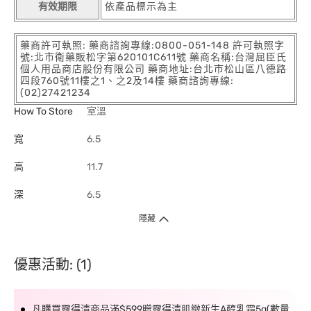
有效期限
依產品標示為主
藥商許可執照: 藥商諮詢專線:0800-051-148 許可執照字
號:北市衛藥販松字第620101C611號 藥商名稱:台灣屈臣氏
個人用品商店股份有限公司 藥商地址:台北市松山區八德路
四段760號11樓之1、之2及14樓 藥商諮詢專線:
(02)27421234
How To Store
室溫
寬
6.5
高
11.7
深
6.5
隱藏
優惠活動: (1)
凡購買露得清商品滿$599贈露得清肌緻新生A醇乳霜5g(數量