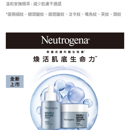
溫和安撫精萃 : 減少肌膚不適感
*面頰細紋、額頭皺紋、眉間皺紋、法令紋、嘴角紋、笑紋、頸紋