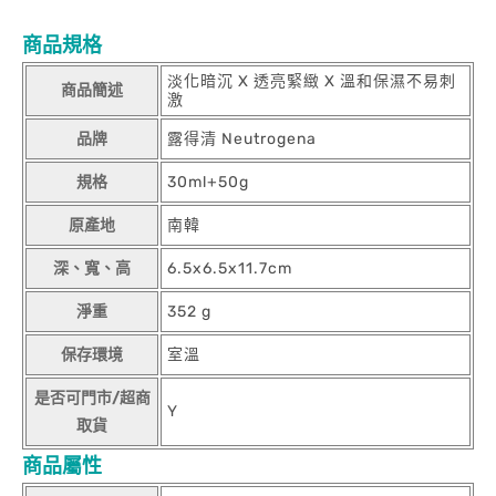
商品規格
淡化暗沉 X 透亮緊緻 X 溫和保濕不易刺
商品簡述
激
品牌
露得清 Neutrogena
規格
30ml+50g
原產地
南韓
深、寬、高
6.5x6.5x11.7cm
淨重
352 g
保存環境
室溫
是否可門市/超商
Y
取貨
商品屬性