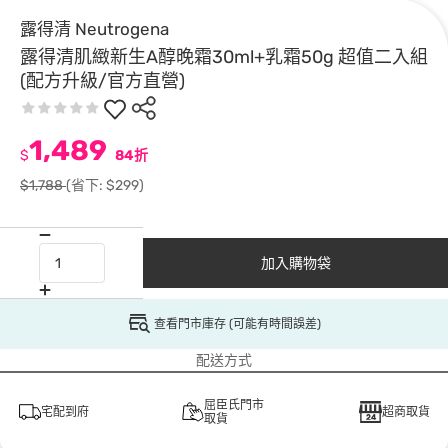
露得清 Neutrogena
露得清肌緻新生A醇晚霜30ml+乳霜50g 超值二入組
(配方升級/官方直營)
1,489
$
84折
$1,788
(省下: $299)
加入購物袋
查看門市庫存 (可能有時間誤差)
配送方式
屈臣氏門市
宅配到府
超商取貨
取貨