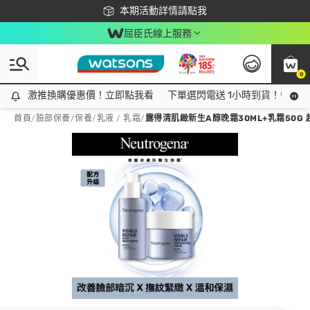
下載app最高回饋$350
本期活動詳情請點我
屈臣氏線上服務
0
激推換購優惠價！立即點我看
激推換購優惠價！立即點我看
下單選閃電送 1小時到貨！領神券
首頁
/
臉部保養
/
保養
/
乳液 / 乳霜
/
露得清肌緻新生A醇晚霜30ML+乳霜50G