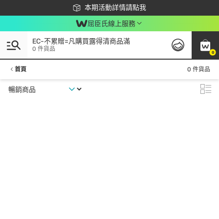
下載app最高回饋$350
本期活動詳情請點我
屈臣氏線上服務
EC-不累贈=凡購買露得清商品滿
0 件貨品
0
首頁
0 件貨品