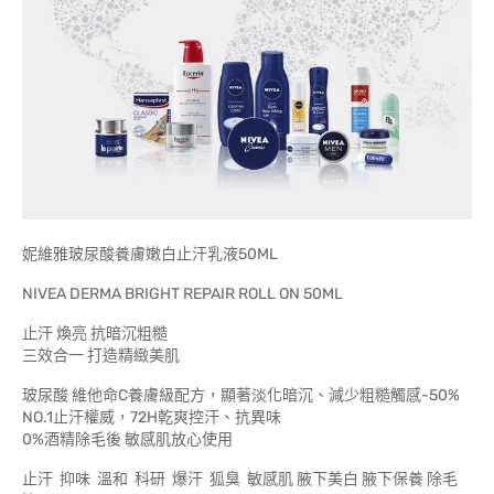
妮維雅玻尿酸養膚嫩白止汗乳液50ML
NIVEA DERMA BRIGHT REPAIR ROLL ON 50ML
止汗 煥亮 抗暗沉粗糙
三效合一 打造精緻美肌
玻尿酸 維他命C養膚級配方，顯著淡化暗沉、減少粗糙觸感-50%
NO.1止汗權威，72H乾爽控汗、抗異味
0%酒精除毛後 敏感肌放心使用
止汗 抑味 溫和 科研 爆汗 狐臭 敏感肌 腋下美白 腋下保養 除毛