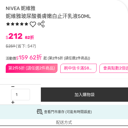
NIVEA 妮維雅
妮維雅玻尿酸養膚嫩白止汗乳液50ML
212
$
82折
$259
(省下: $47)
159
62折
$
起
(第2件5折 (請任選2件商品))
活動價
第2件5折 (請任選2件商品)
刷中信卡滿$888送3萬點
會員點數2倍
加入購物袋
查看門市庫存 (可能有時間誤差)
配送方式