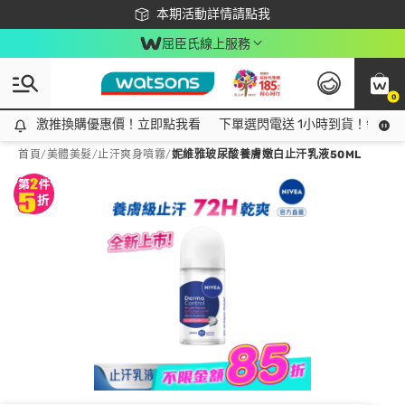
下載app最高回饋$350
本期活動詳情請點我
屈臣氏線上服務
0
激推換購優惠價！立即點我看
激推換購優惠價！立即點我看
下單選閃電送 1小時到貨！領神券
首頁
/
美體美髮
/
止汗爽身噴霧
/
妮維雅玻尿酸養膚嫩白止汗乳液50ML