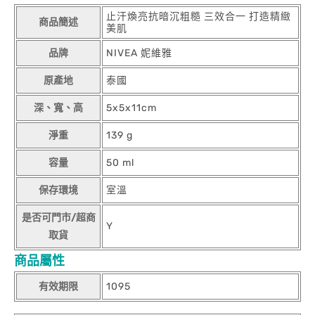
止汗煥亮抗暗沉粗糙 三效合一 打造精緻
商品簡述
美肌
品牌
NIVEA 妮維雅
原產地
泰國
深、寬、高
5x5x11cm
淨重
139 g
容量
50 ml
保存環境
室溫
是否可門市/超商
Y
取貨
商品屬性
有效期限
1095