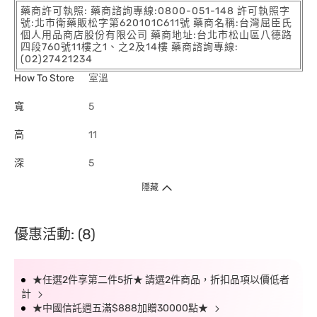
藥商許可執照: 藥商諮詢專線:0800-051-148 許可執照字
號:北市衛藥販松字第620101C611號 藥商名稱:台灣屈臣氏
個人用品商店股份有限公司 藥商地址:台北市松山區八德路
四段760號11樓之1、之2及14樓 藥商諮詢專線:
(02)27421234
How To Store
室溫
寬
5
高
11
深
5
隱藏
優惠活動: (8)
★任選2件享第二件5折★ 請選2件商品，折扣品項以價低者
計
★中國信託週五滿$888加贈30000點★