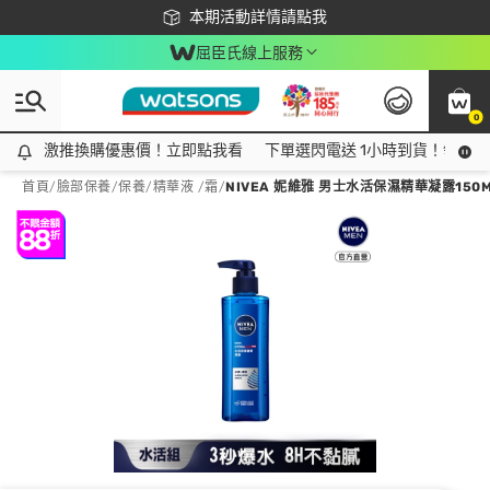
下載app最高回饋$350
本期活動詳情請點我
屈臣氏線上服務
0
激推換購優惠價！立即點我看
激推換購優惠價！立即點我看
下單選閃電送 1小時到貨！領神券
首頁
/
臉部保養
/
保養
/
精華液 /霜
/
NIVEA 妮維雅 男士水活保濕精華凝露150M