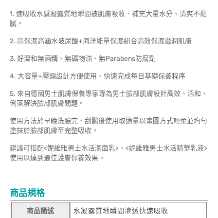
1. 速吸收水感凝露質地瞬間被肌膚吸收、補充大量水分、清爽不黏
膩。
2. 高保濕高涵水玻尿酸+海洋能量保濕組合高效保濕滋潤肌膚
3. 好溫和無酒精、無礦物油、無Parabens防腐劑
4. 大容量+壓頭設計方便使用、快速完成每日基礎保養程序
5. 來自德國男士肌膚保養專家專為男士臉部肌膚設計高效、溫和、
俐落解決臉部肌膚問題。
使用方法於早晚洗臉完、刮鬍後使用取適量以畫圓方式輕柔並均勻
塗抹於臉部肌膚至完整吸收。
建議可搭配<妮維雅男士水活潔面乳>、<妮維雅男士水活精華乳液>
使用以達到最佳護膚保養效果。
商品規格
商品簡述
水凝露質地瞬間滲透快速吸收