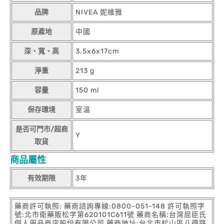
品牌
NIVEA 妮維雅
原產地
中國
深、寬、高
3.5x6x17cm
淨重
213 g
容量
150 ml
保存環境
室溫
是否可門市/超商
Y
取貨
商品屬性
有效期限
3年
藥商許可執照: 藥商諮詢專線:0800-051-148 許可執照字
號:北市衛藥販松字第620101C611號 藥商名稱:台灣屈臣氏
個人用品商店股份有限公司 藥商地址:台北市松山區八德路