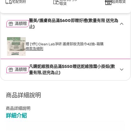
宅配到府
超商取貨
取貨
醫美/護膚商品滿$600即贈好禮(數量有限 送完為
滿額贈
止)
贈 [1件] Clean Lab淨研 護膚卸妝洗臉巾42抽-箱購
條款及細則
凡購妮維雅商品滿$550贈送妮維雅霜小掛娃(數
滿額贈
量有限,送完為止)
商品詳細說明
商品詳細說明
詳細介紹