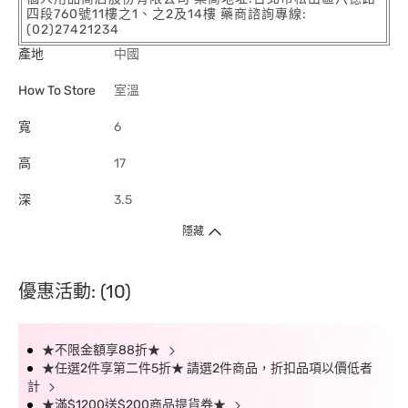
四段760號11樓之1、之2及14樓 藥商諮詢專線:
(02)27421234
產地
中國
How To Store
室溫
寬
6
高
17
深
3.5
隱藏
優惠活動: (10)
★不限金額享88折★
★任選2件享第二件5折★ 請選2件商品，折扣品項以價低者
計
★滿$1200送$200商品提貨券★