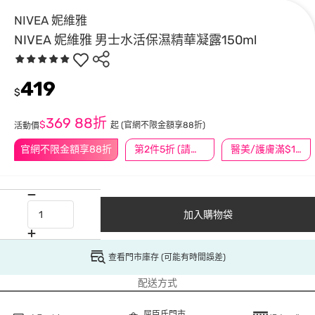
NIVEA 妮維雅
NIVEA 妮維雅 男士水活保濕精華凝露150ml
419
$
369
88折
$
起
(官網不限金額享88折)
活動價
官網不限金額享88折
第2件5折 (請任選2件商品)
醫美/護膚滿$1200送$200
加入購物袋
查看門市庫存 (可能有時間誤差)
配送方式
屈臣氏門市