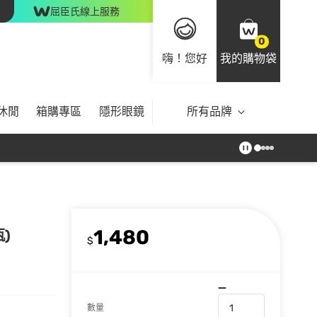
屈臣氏線上服務
0
嗨！您好
我的購物袋
休閒
箱購專區
隱形眼鏡
所有品牌
1,480
)
$
數量