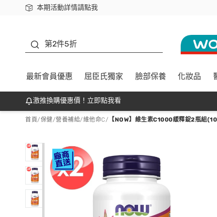
本期活動詳情請點我
下載app最高回饋$350
善存
第2件5折
最新會員優惠
屈臣氏獨家
臉部保養
化妝品
激推換購優惠價！立即點我看
首頁
/
保健
/
營養補給
/
維他命C
/
【NOW】維生素C1000緩釋錠2瓶組(10