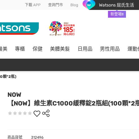
Watsons 屈氏生活
下載 APP
查詢門市
Blog
新登場!!
醫美
專櫃
保健
美體美髮
日用品
男性用品
運動
0顆*2瓶)
NOW
【NOW】維生素C1000緩釋錠2瓶組(100顆*2瓶
商品貨號
312496