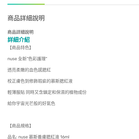
商品詳細說明
商品詳細說明
詳細介紹
【商品特色】
nuse 全新"色彩護理"
透亮柔嫩的血色感腮紅
校正膚色到修飾瑕疵的慕斯腮紅液
輕薄服貼 同時又含鎮定和保濕的植物成份
給你宇宙光芒般的好氣色
【商品規格】
品名: nuse 慕斯養膚腮紅液 16ml