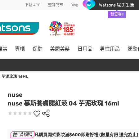
Watsons 屈氏生活
下載 APP
查詢門市
Blog
新登場!!
醫美
專櫃
保健
美體美髮
日用品
男性用品
運動
 芋泥玫瑰 16ML
nuse
nuse 慕斯養膚腮紅液 04 芋泥玫瑰 16ml
滿額贈
凡購買開架彩妝滿$600即贈好禮 (數量有限 送完為止)