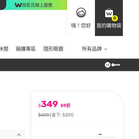
屈臣氏線上服務
0
嗨！您好
我的購物袋
休閒
箱購專區
隱形眼鏡
所有品牌
349
$
59折
$600
(省下: $251)