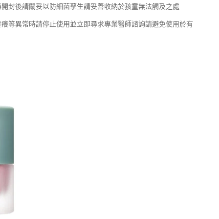
燥開封後請關妥以防細菌孳生請妥善收納於孩童無法觸及之處
發癢等異常時請停止使用並立即尋求專業醫師諮詢請避免使用於有