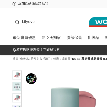
本期活動詳情請點我
下載app最高回饋$350
K beauty
Lilyeve
最新會員優惠
屈臣氏獨家
臉部保養
化妝品
激推換購優惠價！立即點我看
首頁
/
化妝品
/
臉部彩妝
/
腮紅 / 修容 /遮瑕膏
/
NUSE 慕斯養膚腮紅液 04