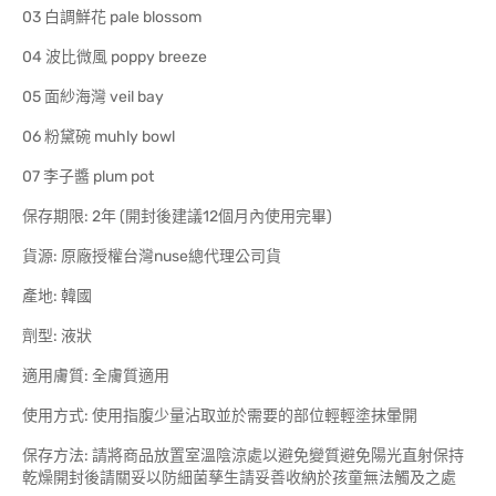
03 白調鮮花 pale blossom
04 波比微風 poppy breeze
05 面紗海灣 veil bay
06 粉黛碗 muhly bowl
07 李子醬 plum pot
保存期限: 2年 (開封後建議12個月內使用完畢)
貨源: 原廠授權台灣nuse總代理公司貨
產地: 韓國
劑型: 液狀
適用膚質: 全膚質適用
使用方式: 使用指腹少量沾取並於需要的部位輕輕塗抹暈開
保存方法: 請將商品放置室溫陰涼處以避免變質避免陽光直射保持
乾燥開封後請關妥以防細菌孳生請妥善收納於孩童無法觸及之處