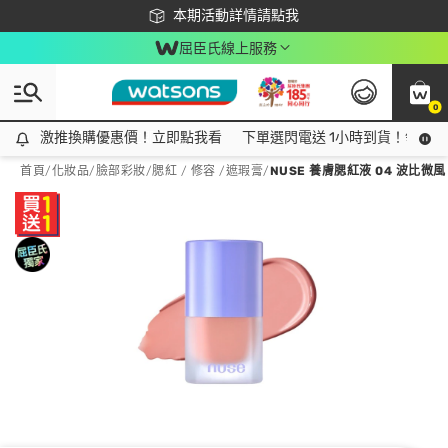
下載app最高回饋$350
本期活動詳情請點我
屈臣氏線上服務
0
激推換購優惠價！立即點我看
激推換購優惠價！立即點我看
下單選閃電送 1小時到貨！領神券
首頁
/
化妝品
/
臉部彩妝
/
腮紅 / 修容 /遮瑕膏
/
NUSE 養膚腮紅液 04 波比微風 