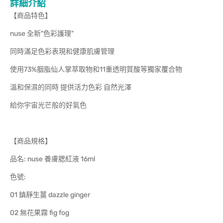
詳細介紹
【商品特色】
nuse 全新"色彩護理"
同時滿足色彩表現和健康肌膚管理
使用73%胭脂仙人掌萃取物和11重透明質酸等獨家覆合物
溫和保濕的同時 提供活力色彩 自然光澤
給你宇宙光芒般的好氣色
【商品規格】
品名: nuse 養膚腮紅液 16ml
色號:
01 鎮靜生薑 dazzle ginger
02 無花果霧 fig fog