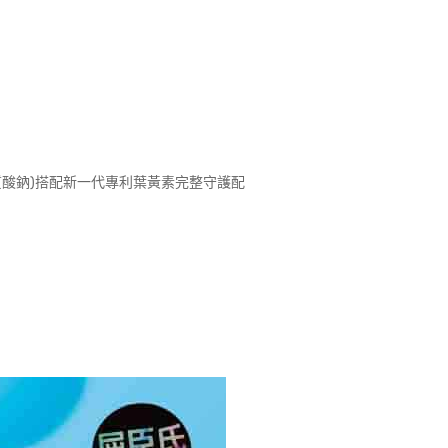
質酸鈉)搭配新一代專利葉黃素完整守護配
多
: 台灣