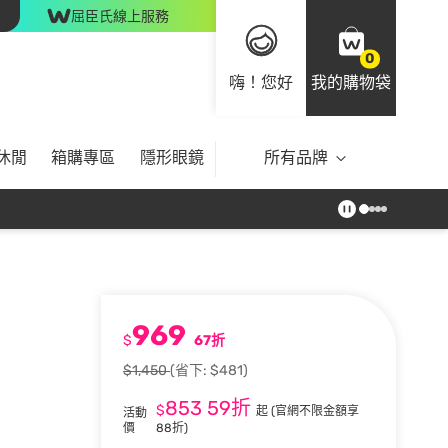
屈臣氏線上服務
0
嗨！您好
我的購物袋
休閒
箱購專區
隱形眼鏡
所有品牌
969
$
67折
$1,450
(省下: $481)
853
59折
$
起
(官網不限金額享
活動
價
88折)