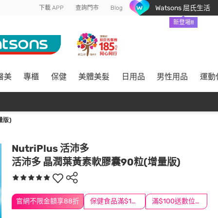
Watsons 屈氏生活
下載 APP
查詢門市
Blog
新登場!!
醫美
專櫃
保健
美體美髮
日用品
男性用品
運動
量版)
NutriPlus 活沛多
活沛多 晶潤葉黃素軟膠囊90粒(增量版)
官網不限金額享88折
保健食品滿$1200送$100
滿$100送數位印花