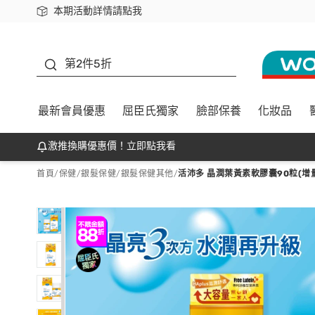
本期活動詳情請點我
下載app最高回饋$350
善存
第2件5折
最新會員優惠
屈臣氏獨家
臉部保養
化妝品
激推換購優惠價！立即點我看
首頁
/
保健
/
銀髮保健
/
銀髮保健其他
/
活沛多 晶潤葉黃素軟膠囊90粒(增