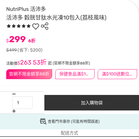
NutriPlus 活沛多
活沛多 穀胱甘肽水光凍10包入(荔枝風味)
299
$
6折
$499
(省下: $200)
263
53折
$
起
(官網不限金額享88折)
活動價
官網不限金額享88折
保健食品滿$1200送$100
滿$100送數位印花
加入購物袋
查看門市庫存 (可能有時間誤差)
配送方式