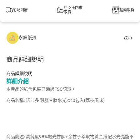
屈臣氏門市
宅配到府
超商取貨
取貨
永續紙張
商品詳細說明
商品詳細說明
詳細介紹
本產品的紙盒包裝已通過FSC認證。
商品名稱: 活沛多 穀胱甘肽水光凍10包入(荔枝風味)
商品簡述: 高純度98%穀光甘肽+余甘子萃取物黃金搭配水光亮能不