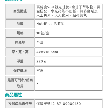
高純度98%穀光甘肽+余甘子萃取物，黃
商品簡述
金搭配，水光亮能不間斷，無防腐劑及
人工色素，天天食用，點亮氣色
品牌
NutriPlus 活沛多
規格
10包/盒
原產地
台灣
深、寬、高
4x8x15.5cm
淨重
220 g
保存環境
室溫
是否可門市/超商
Y
取貨
商品屬性
投保產品責任險
保險單號12-87-09000130