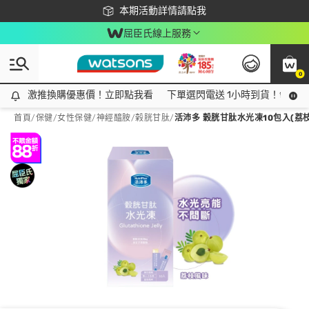
下載app最高回饋$350
本期活動詳情請點我
屈臣氏線上服務
0
激推換購優惠價！立即點我看
激推換購優惠價！立即點我看
下單選閃電送 1小時到貨！領神券
首頁
/
保健
/
女性保健
/
神經醯胺/榖胱甘肽
/
活沛多 穀胱甘肽水光凍10包入(荔