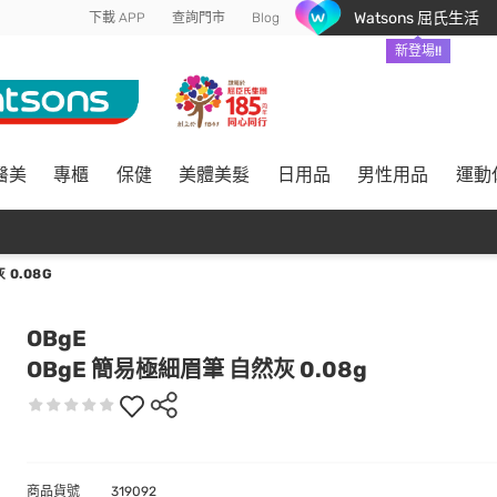
Watsons 屈氏生活
下載 APP
查詢門市
Blog
新登場!!
醫美
專櫃
保健
美體美髮
日用品
男性用品
運動
0.08G
OBgE
OBgE 簡易極細眉筆 自然灰 0.08g
商品貨號
319092