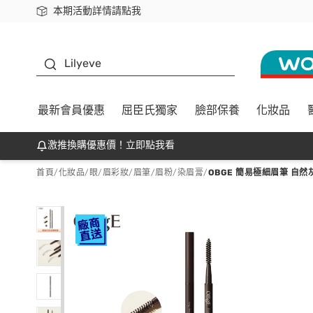
本期活動詳情請點我
下載app最高回饋$350
K beauty
Lilyeve
最新會員優惠
屈臣氏獨家
臉部保養
化妝品
激推換購優惠價！立即點我看
首頁
/
化妝品
/
眼/眉彩妝
/
眉筆/眉粉/染眉膏
/
OBGE 簡易極細眉筆 自然灰 