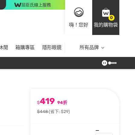
屈臣氏線上服務
0
嗨！您好
我的購物袋
休閒
箱購專區
隱形眼鏡
所有品牌
419
$
94折
$448
(省下: $29)