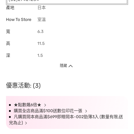
產地
日本
How To Store
室溫
寬
6.3
高
11.5
深
1.5
隱藏
優惠活動: (3)
★點數飆6倍★
購買全店商品滿$100送數位印花一張
凡購買岡本商品滿$699即贈岡本-002勁薄3入 (數量有限,送
完為止)