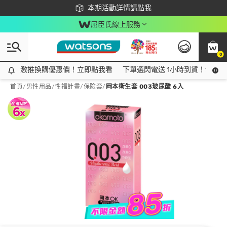
下載app最高回饋$350
本期活動詳情請點我
屈臣氏線上服務
0
激推換購優惠價！立即點我看
激推換購優惠價！立即點我看
下單選閃電送 1小時到貨！領神券
首頁
/
男性用品
/
性福計畫
/
保險套
/
岡本衛生套 003玻尿酸 6入