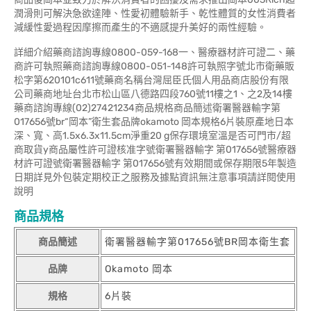
潤滑則可解決急欲達陣、性愛初體驗新手、乾性體質的女性消費者
減緩性愛過程因摩擦而產生的不適感提升美好的兩性經驗。
詳細介紹藥商諮詢專線0800-059-168一、醫療器材許可證二、藥
商許可執照藥商諮詢專線0800-051-148許可執照字號北市衛藥販
松字第620101c611號藥商名稱台灣屈臣氏個人用品商店股份有限
公司藥商地址台北市松山區八德路四段760號11樓之1、之2及14樓
藥商諮詢專線(02)27421234商品規格商品簡述衛署醫器輸字第
017656號br“岡本”衛生套品牌okamoto 岡本規格6片裝原產地日本
深、寬、高1.5x6.3x11.5cm淨重20 g保存環境室溫是否可門市/超
商取貨y商品屬性許可證核准字號衛署醫器輸字 第017656號醫療器
材許可證號衛署醫器輸字 第017656號有效期間或保存期限5年製造
日期詳見外包裝定期校正之服務及據點資訊無注意事項請詳閱使用
說明
商品規格
商品簡述
衛署醫器輸字第017656號BR岡本衛生套
品牌
Okamoto 岡本
規格
6片裝