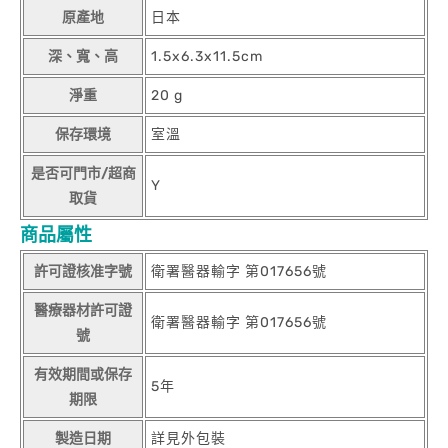
原產地
日本
深、寬、高
1.5x6.3x11.5cm
淨重
20 g
保存環境
室溫
是否可門市/超商
Y
取貨
商品屬性
許可證核准字號
衛署醫器輸字 第017656號
醫療器材許可證
衛署醫器輸字 第017656號
號
有效期間或保存
5年
期限
製造日期
詳見外包裝