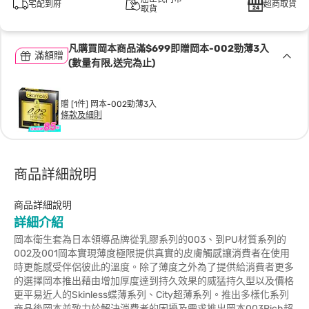
宅配到府
超商取貨
取貨
凡購買岡本商品滿$699即贈岡本-002勁薄3入
滿額贈
(數量有限,送完為止)
贈 [1件] 岡本-002勁薄3入
條款及細則
商品詳細說明
商品詳細說明
詳細介紹
岡本衛生套為日本領導品牌從乳膠系列的003、到PU材質系列的
002及001岡本實現薄度極限提供真實的皮膚觸感讓消費者在使用
時更能感受伴侶彼此的溫度。除了薄度之外為了提供給消費者更多
的選擇岡本推出藉由增加厚度達到持久效果的威猛持久型以及價格
更平易近人的Skinless蝶薄系列、City超薄系列。推出多樣化系列
商品後岡本並致力於解決消費者的困擾及需求推出岡本003Rich超