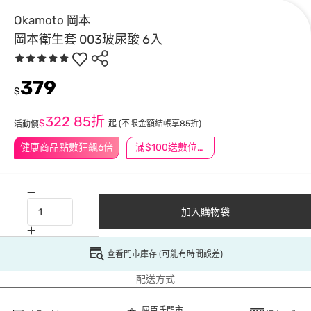
Okamoto 岡本
岡本衛生套 003玻尿酸 6入
379
$
322
85折
$
起
(不限金額結帳享85折)
活動價
健康商品點數狂飆6倍
滿$100送數位印花
加入購物袋
查看門市庫存 (可能有時間誤差)
配送方式
屈臣氏門市