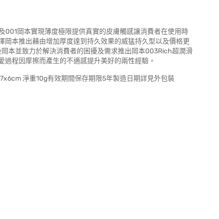
2及001岡本實現薄度極限提供真實的皮膚觸感讓消費者在使用時
擇岡本推出藉由增加厚度達到持久效果的威猛持久型以及價格更
品後岡本並致力於解決消費者的困擾及需求推出岡本003Rich超潤滑
愛過程因摩擦而產生的不適感提升美好的兩性經驗。
.7x6cm 淨重10g有效期間保存期限5年製造日期詳見外包裝