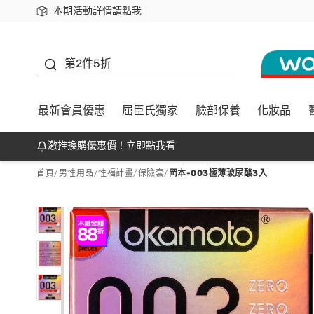
本期活動詳情請點我
下載app最高回饋$350
善存
第2件5折
最新會員優惠
屈臣氏獨家
臉部保養
化妝品
激推換購優惠價！立即點我看
首頁
/
男性用品
/
性福計畫
/
保險套
/
岡本-003極薄玻尿酸3入