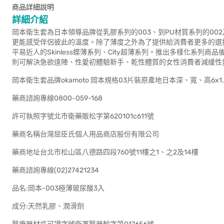
商品詳細說明
詳細介紹
岡本衛生套為日本領導品牌從乳膠系列的003、到PU材質系列的00
更能感受伴侶彼此的溫度。除了薄度之外為了提供給消費者更多的選
平易近人的Skinless蝶薄系列、City超薄系列。推出多樣化系列商
則可解決急欲達陣、性愛初體驗新手、乾性體質的女性消費者減緩性
岡本衛生套品牌okamoto 岡本規格03片裝原產地日本深、寬、高6x1
藥商諮詢專線0800-059-168
許可執照字號北市衛藥販松字第620101c611號
藥商名稱台灣屈臣氏個人用品商店股份有限公司
藥商地址台北市松山區八德路四段760號11樓之1、之2及14樓
藥商諮詢專線(02)27421234
品名:岡本-003極薄玻尿酸3入
成分:天然乳膠、潤滑劑