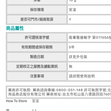
淨重
10 g
保存環境
室溫
是否可門市/超商取貨
Y
商品屬性
許可證核准字號
衛署醫器輸字 第017656
有效期間或保存期限
5年
製造日期
詳見外包裝
定期校正之服務及據點資訊
無
注意事項
請詳閱使用說明
藥商許可執照: 藥商諮詢專線:0800-051-148 許可執照字號
用品商店股份有限公司 藥商地址:台北市松山區八德路四段760號11樓
How To Store
室溫
寬
1.7