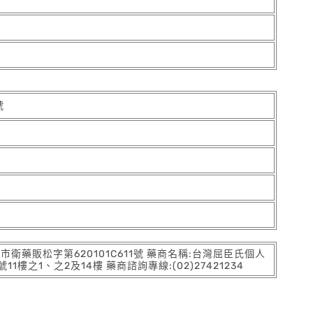
號
:北市衛藥販松字第620101C611號 藥商名稱:台灣屈臣氏個人
之1、之2及14樓 藥商諮詢專線:(02)27421234