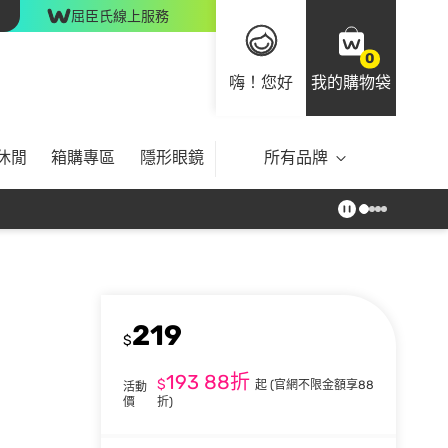
屈臣氏線上服務
0
嗨！您好
我的購物袋
休閒
箱購專區
隱形眼鏡
所有品牌
219
$
193
88折
$
起
(官網不限金額享88
活動
價
折)