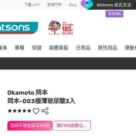
Watsons 屈氏生活
下載 APP
查詢門市
Blog
新登場!!
醫美
專櫃
保健
美體美髮
日用品
男性用品
運動
Okamoto 岡本
岡本-003極薄玻尿酸3入
官網不限金額享88折
滿$100送數位印花