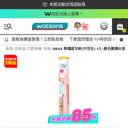
下載app最高回饋$350
本期活動詳情請點我
屈臣氏線上服務
0
激推換購優惠價！立即點我看
激推換購優惠價！立即點我看
下單選閃電送 1小時到貨！領神券
首頁
/
日用品
/
口腔保健
/
牙刷
/
ORA2 微觸感牙刷(中性毛) 1入-顏色隨機出貨