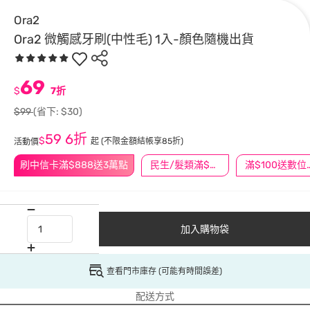
Ora2
Ora2 微觸感牙刷(中性毛) 1入-顏色隨機出貨
69
$
7折
$99
(省下: $30)
59
6折
$
起
(不限金額結帳享85折)
活動價
刷中信卡滿$888送3萬點
民生/髮類滿$388送舒潔冰巾
滿$100
加入購物袋
查看門市庫存 (可能有時間誤差)
配送方式