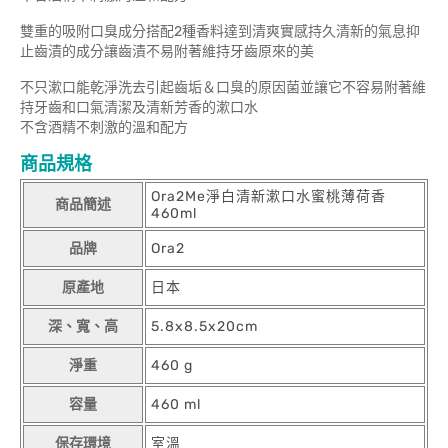
雙重的吸附口臭成分搭配2種香料達到清爽實感持久清新的氣息抑
止齒漬的成分讓齒漬不易附著維持牙齒原來的美
不只漱口能乾淨洗去引起齒垢＆口臭的原因菌並讓它不容易附著維
持牙齒和口氣清潔及清新芳香的漱口水
不含酒精不刺激的溫和配方
商品規格
Ora2Me淨白清新漱口水蜜桃薄荷香
商品簡述
460ml
品牌
Ora2
原產地
日本
深、寬、高
5.8x8.5x20cm
淨重
460 g
容量
460 ml
保存環境
室溫