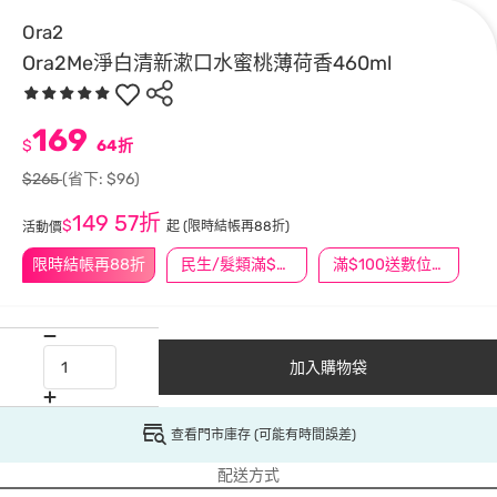
Ora2
Ora2Me淨白清新漱口水蜜桃薄荷香460ml
169
$
64折
$265
(省下: $96)
149
57折
$
起
(限時結帳再88折)
活動價
限時結帳再88折
民生/髮類滿$388送舒潔冰巾
滿$100送數位印花
加入購物袋
查看門市庫存 (可能有時間誤差)
配送方式