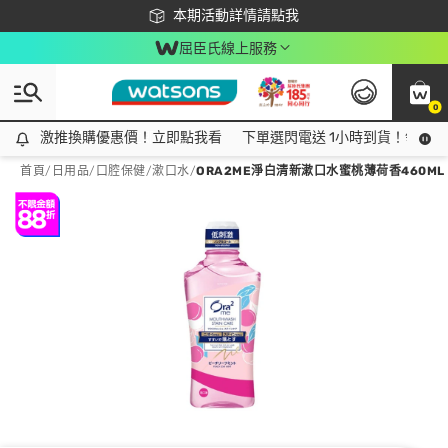
下載app最高回饋$350
本期活動詳情請點我
屈臣氏線上服務
0
激推換購優惠價！立即點我看
激推換購優惠價！立即點我看
下單選閃電送 1小時到貨！領神券
首頁
/
日用品
/
口腔保健
/
漱口水
/
ORA2ME淨白清新漱口水蜜桃薄荷香460ML