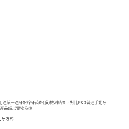
式使用連續一週牙齦線牙菌斑(膜)檢測結果，對比P&G普通手動牙
，產品請以實物為準
刷牙方式