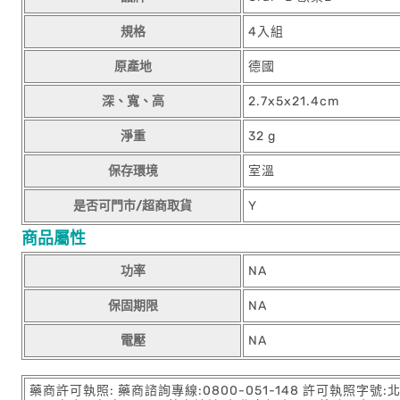
規格
4入組
原產地
德國
深、寬、高
2.7x5x21.4cm
淨重
32 g
保存環境
室溫
是否可門市/超商取貨
Y
商品屬性
功率
NA
保固期限
NA
電壓
NA
藥商許可執照: 藥商諮詢專線:0800-051-148 許可執照字號