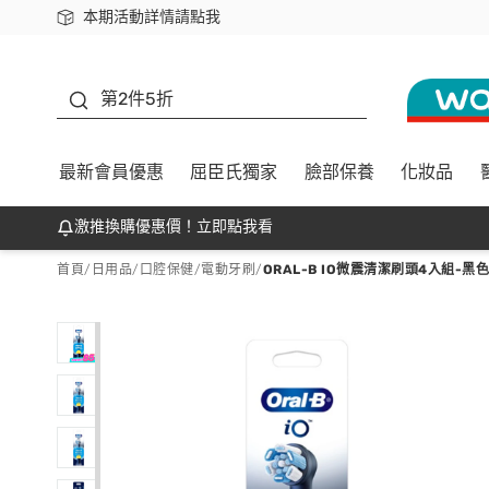
本期活動詳情請點我
下載app最高回饋$350
善存
第2件5折
最新會員優惠
屈臣氏獨家
臉部保養
化妝品
激推換購優惠價！立即點我看
首頁
/
日用品
/
口腔保健
/
電動牙刷
/
ORAL-B IO微震清潔刷頭4入組-黑色