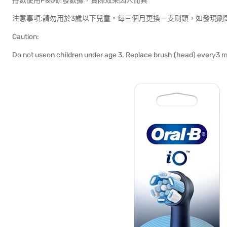
持數使用P&G研發數據，實際效果因人而異
注意事項:請勿用於3歲以下兒童。每三個月更換一支刷頭，如發現刷
Caution:
Do not useon children under age 3. Replace brush (head) every3 