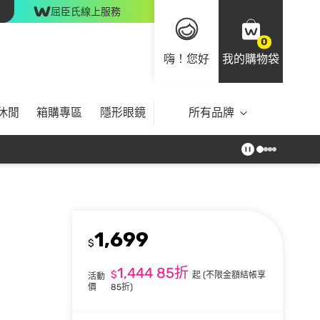
屈臣氏線上服務
0
嗨！您好
我的購物袋
休閒
箱購專區
隱形眼鏡
所有品牌
1,699
$
1,444
85折
$
起
(不限金額結帳享
活動
價
85折)