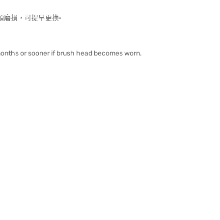
頭磨損，可提早更換·
months or sooner if brush head becomes worn.