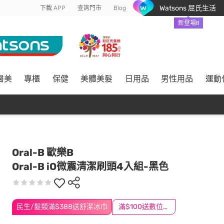
Watsons 屈氏生活
下載 APP
查詢門市
Blog
新登場!!
醫美
專櫃
保健
美體美髮
日用品
男性用品
運動
Oral-B 歐樂B
Oral-B iO微震清潔刷頭4入組-黑色
民生/髮類滿$388送舒潔冰巾
滿$100送數位印花