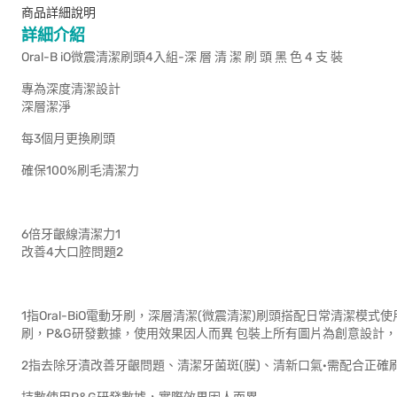
商品詳細說明
詳細介紹
Oral-B iO微震清潔刷頭4入組-深 層 清 潔 刷 頭 黑 色 4 支 裝
專為深度清潔設計
深層潔淨
每3個月更換刷頭
確保100%刷毛清潔力
6倍牙齦線清潔力1
改善4大口腔問題2
1指Oral-BiO電動牙刷，深層清潔(微震清潔)刷頭搭配日常清潔模
刷，P&G研發數據，使用效果因人而異 包裝上所有圖片為創意設計
2指去除牙漬改善牙齦問題、清潔牙菌斑(膜)、清新口氣·需配合正確