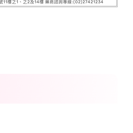
之1、之2及14樓 藥商諮詢專線:(02)27421234