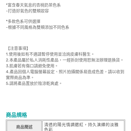
*富含春天氣息的杏桃奶茶色系
-打造好氣色的雙頰妝容
*多款色系可供選擇
-根據不同風格為雙頰添加不同色系
【注意事項】
1.使用後如有不適請暫停使用並洽詢皮膚科醫生。
2.本產品屬於私人消耗性產品，一經拆封使用恕無法辦理退換貨。
3.肌膚若有傷口請避免使用。
4.產品因個人電腦螢幕設定、照片拍攝關係易造成色差，請以收到
實際商品為準。
5.請將產品置放於陰涼乾爽處。
商品規格
清透的陽光情調腮紅，持久演繹的淡雅
商品簡述
色彩