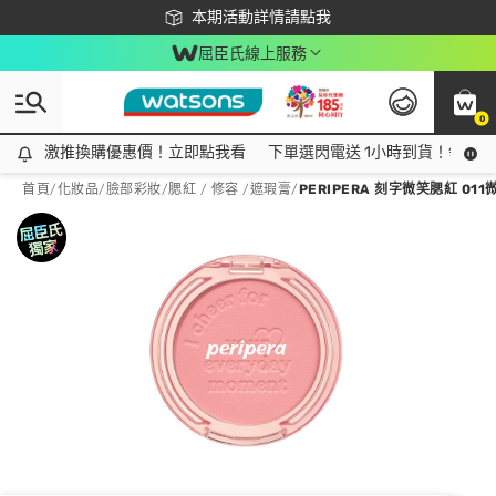
下載app最高回饋$350
本期活動詳情請點我
屈臣氏線上服務
0
激推換購優惠價！立即點我看
激推換購優惠價！立即點我看
下單選閃電送 1小時到貨！領神券
首頁
/
化妝品
/
臉部彩妝
/
腮紅 / 修容 /遮瑕膏
/
PERIPERA 刻字微笑腮紅 01