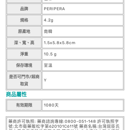
品牌
PERIPERA
規格
4.2g
原產地
南韓
深、寬、高
1.5x5.8x5.8cm
淨重
10.5 g
保存環境
室溫
是否可門市/超商
Y
取貨
商品屬性
有效期限
1080天
藥商許可執照: 藥商諮詢專線:0800-051-148 許可執照字
號:北市衛藥販松字第620101C611號 藥商名稱:台灣屈臣氏