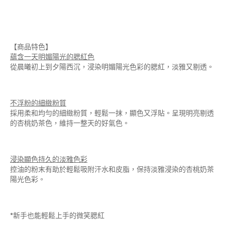
【商品特色】
蘊含一天明媚陽光的腮紅色
從晨曦初上到夕陽西沉，浸染明媚陽光色彩的腮紅，淡雅又剔透。
不浮粉的細緻粉質
採用柔和均勻的細緻粉質，輕鬆一抹，顯色又浮貼。呈現明亮剔透
的杏桃奶茶色，維持一整天的好氣色。
浸染顯色持久的淡雅色彩
控油的粉末有助於輕鬆吸附汗水和皮脂，保持淡雅浸染的杏桃奶茶
陽光色彩。
*新手也能輕鬆上手的微笑腮紅