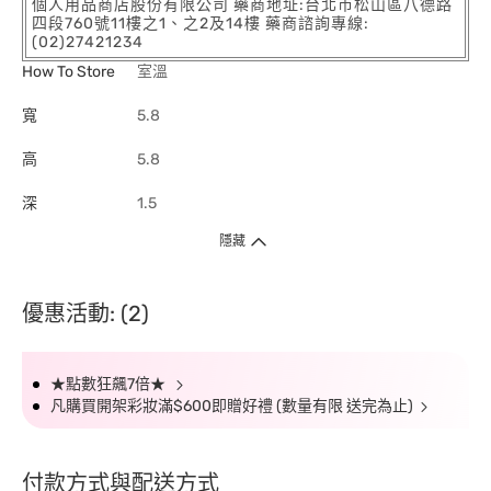
個人用品商店股份有限公司 藥商地址:台北市松山區八德路
四段760號11樓之1、之2及14樓 藥商諮詢專線:
(02)27421234
How To Store
室溫
寬
5.8
高
5.8
深
1.5
隱藏
優惠活動: (2)
★點數狂飆7倍★
凡購買開架彩妝滿$600即贈好禮 (數量有限 送完為止)
付款方式與配送方式