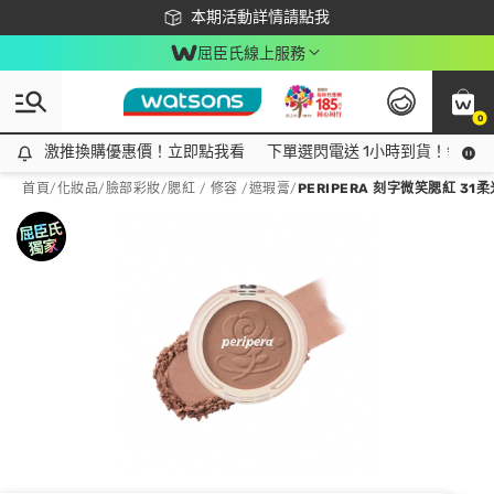
下載app最高回饋$350
本期活動詳情請點我
屈臣氏線上服務
0
激推換購優惠價！立即點我看
激推換購優惠價！立即點我看
下單選閃電送 1小時到貨！領神券
首頁
/
化妝品
/
臉部彩妝
/
腮紅 / 修容 /遮瑕膏
/
PERIPERA 刻字微笑腮紅 31柔