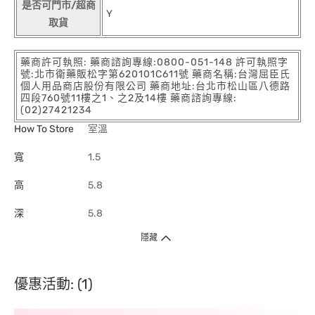
是否可門市/超商
Y
取貨
藥商許可執照: 藥商諮詢專線:0800-051-148 許可執照字
號:北市衛藥販松字第620101C611號 藥商名稱:台灣屈臣氏
個人用品商店股份有限公司 藥商地址:台北市松山區八德路
四段760號11樓之1、之2及14樓 藥商諮詢專線:
(02)27421234
How To Store
室溫
寬
1.5
高
5.8
深
5.8
隱藏
優惠活動: (1)