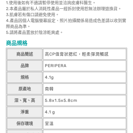
1.使用後如有不適請暫停使用並洽詢皮膚科醫生。
2.本產品屬於私人消耗性產品一經拆封使用恕無法辦理退換貨。
3.肌膚若有傷口請避免使用。
4.產品因個人電腦螢幕設定、照片拍攝關係易造成色差請以收到實
際商品為準。
5.請將產品置放於陰涼乾爽處。
商品規格
商品簡述
高CP值膏狀腮紅，輕柔彈潤觸感
品牌
PERIPERA
規格
4.1g
原產地
南韓
深、寬、高
5.8x1.5x5.8cm
淨重
4.1 g
保存環境
室溫