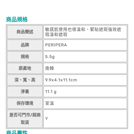
商品規格
敏感肌使用也很溫和、緊貼遮瑕強效遮
商品簡述
瑕溫和遮瑕
品牌
PERIPERA
規格
5.5g
原產地
南韓
深、寬、高
9.9x4.1x11.1cm
淨重
11.1 g
保存環境
室溫
是否可門市/超商
Y
取貨
商品屬性