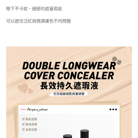
眼下不卡紋、細密的遮蓋瑕疵
可以遮住泛紅與微調膚色不均問題