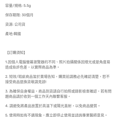
容量/規格: 5.5g
保存期限: 30個月
貨源: 公司貨
產地:韓國
【訂購須知】
1.因個人電腦螢幕瀏覽器的不同、照片拍攝關係因燈光或是角度易
造成些許色差，以實際商品為準。
2. 短效/瑕疵商品皆於賣場告知，購買前請務必先確認清楚，恕不
接受商品退換貨敬請見諒!
3. 為確保自身權益，商品到貨請自行拍照或錄影檢查確認，若有問
題商品請於收到一個工作天內聯繫客服。
4. 請避免將產品放置於高溫下或陽光直射，以免商品變質。
5. 使用時如有不適現象，應立即停止使用並諮詢專業醫師意見。