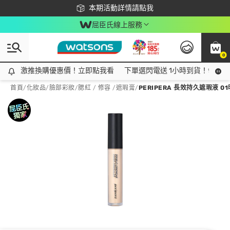
下載app最高回饋$350
本期活動詳情請點我
屈臣氏線上服務
0
激推換購優惠價！立即點我看
激推換購優惠價！立即點我看
下單選閃電送 1小時到貨！領神券
首頁
/
化妝品
/
臉部彩妝
/
腮紅 / 修容 /遮瑕膏
/
PERIPERA 長效持久遮瑕液 01