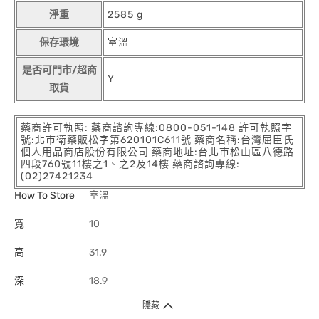
淨重
2585 g
保存環境
室溫
是否可門市/超商
Y
取貨
藥商許可執照: 藥商諮詢專線:0800-051-148 許可執照字
號:北市衛藥販松字第620101C611號 藥商名稱:台灣屈臣氏
個人用品商店股份有限公司 藥商地址:台北市松山區八德路
四段760號11樓之1、之2及14樓 藥商諮詢專線:
(02)27421234
How To Store
室溫
寬
10
高
31.9
深
18.9
隱藏