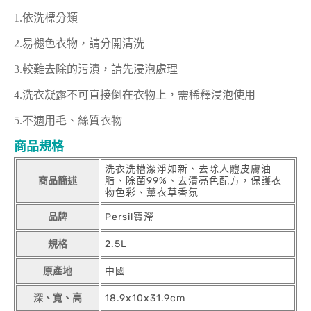
1.依洗標分類
2.易褪色衣物，請分開清洗
3.較難去除的污漬，請先浸泡處理
4.洗衣凝露不可直接倒在衣物上，需稀釋浸泡使用
5.不適用毛、絲質衣物
商品規格
洗衣洗槽潔淨如新、去除人體皮膚油
商品簡述
脂、除菌99%、去漬亮色配方，保護衣
物色彩、薰衣草香氛
品牌
Persil寶瀅
規格
2.5L
原產地
中國
深、寬、高
18.9x10x31.9cm