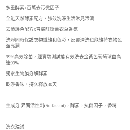
多重酵素x百萬去污微因子
全能天然酵素配方，強效洗淨生活常見污漬
去漬護色配方x普羅旺斯薰衣草香氛
洗淨同時保護衣物纖維和色彩，反覆清洗也能維持衣物色
澤亮麗
99%高效除菌，經實驗測試能有效洗去金黃色葡萄球菌高
達99%
獨家生物膜分解酵素
乾淨香味，持久釋放30天
主成分 界面活性劑(Surfactant)，酵素，抗菌因子，香精
洗衣建議