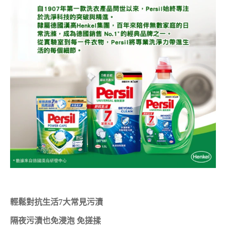
輕鬆對抗生活7大常見污漬
隔夜污漬也免浸泡 免搓揉