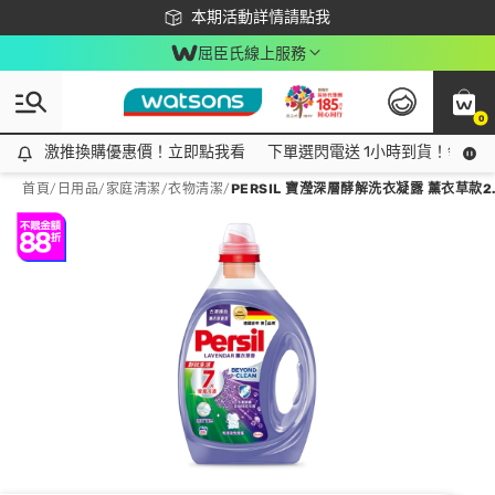
下載app最高回饋$350
本期活動詳情請點我
屈臣氏線上服務
0
激推換購優惠價！立即點我看
激推換購優惠價！立即點我看
下單選閃電送 1小時到貨！領神券
首頁
/
日用品
/
家庭清潔
/
衣物清潔
/
PERSIL 寶瀅深層酵解洗衣凝露 薰衣草款2.