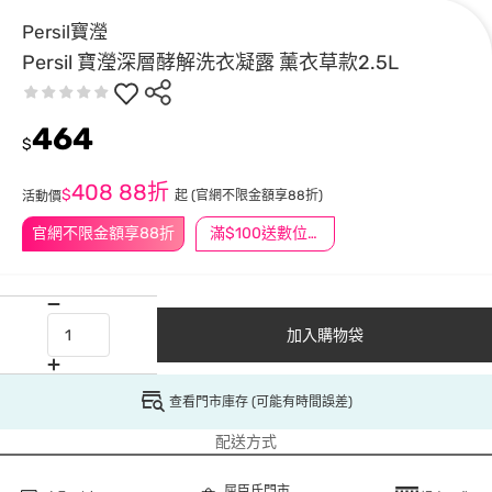
Persil寶瀅
Persil 寶瀅深層酵解洗衣凝露 薰衣草款2.5L
464
$
408
88折
$
起
(官網不限金額享88折)
活動價
官網不限金額享88折
滿$100送數位印花
加入購物袋
查看門市庫存 (可能有時間誤差)
配送方式
屈臣氏門市