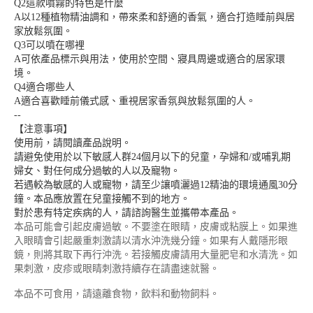
Q2這款噴霧的特色是什麼
A以12種植物精油調和，帶來柔和舒適的香氣，適合打造睡前與居
家放鬆氛圍。
Q3可以噴在哪裡
A可依產品標示與用法，使用於空間、寢具周邊或適合的居家環
境。
Q4適合哪些人
A適合喜歡睡前儀式感、重視居家香氛與放鬆氛圍的人。
--
【注意事項】
使用前，請閱讀產品說明。
請避免使用於以下敏感人群24個月以下的兒童，孕婦和/或哺乳期
婦女、對任何成分過敏的人以及寵物。
若遇較為敏感的人或寵物，請至少讓噴灑過12精油的環境通風30分
鐘。本品應放置在兒童接觸不到的地方。
對於患有特定疾病的人，請諮詢醫生並攜帶本產品。
本品可能會引起皮膚過敏。不要塗在眼睛，皮膚或粘膜上。如果進
入眼睛會引起嚴重刺激請以清水沖洗幾分鐘。如果有人戴隱形眼
鏡，則將其取下再行沖洗。若接觸皮膚請用大量肥皂和水清洗。如
果刺激，皮疹或眼睛刺激持續存在請盡速就醫。
本品不可食用，請遠離食物，飲料和動物飼料。