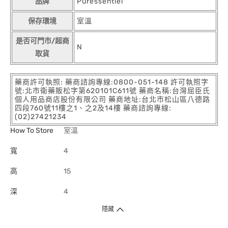
品牌
Puressentiel
保存環境
室溫
是否可門市/超商
N
取貨
藥商許可執照: 藥商諮詢專線:0800-051-148 許可執照字
號:北市衛藥販松字第620101C611號 藥商名稱:台灣屈臣氏
個人用品商店股份有限公司 藥商地址:台北市松山區八德路
四段760號11樓之1、之2及14樓 藥商諮詢專線:
(02)27421234
How To Store
室溫
寬
4
高
15
深
4
隱藏