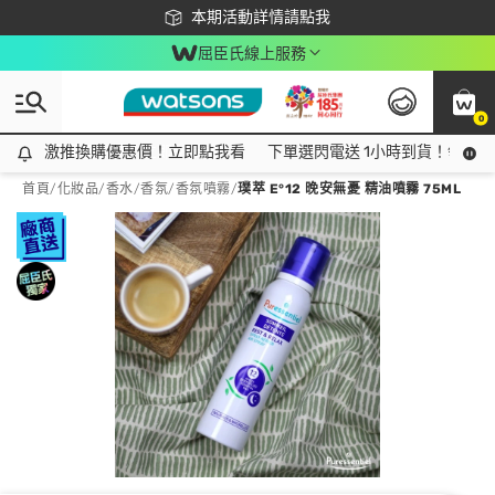
下載app最高回饋$350
本期活動詳情請點我
屈臣氏線上服務
0
激推換購優惠價！立即點我看
激推換購優惠價！立即點我看
下單選閃電送 1小時到貨！領神券
首頁
/
化妝品
/
香水/香氛
/
香氛噴霧
/
璞萃 E°12 晚安無憂 精油噴霧 75ML