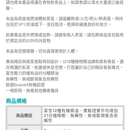
請勿將本產品噴灑在食物和食品上，如誤食請以清水大量漱口後就
醫。
本品為高度易燃液體和蒸氣，請遠離熱源/火花/明火/熱表面。保持
在低於50°C的溫度下，並在陰涼，乾燥和通風良好的地方。
如果產品意外燃燒或加熱，請避免吸入蒸氣。請勿將商品及包裝用
於預定目的以外的內容物
本品為空間噴霧，切勿直接使用於人體。
專為睡前與居家放鬆時刻設計。以12種植物精油調和柔和香氣，適
合噴灑於臥室、枕邊或休息空間，打造屬於自己的睡前香氣儀式。
富含壓力舒緩有益的12種精油
無藥性、無戒斷現象及依賴性
歐盟Ecocert有機認證
一噴即用，無需其他擴香儀具
商品規格
富含12種有機精油、實驗證實平均增加
商品簡述
21分鐘睡眠、無藥性、無戒斷現象及依
賴性