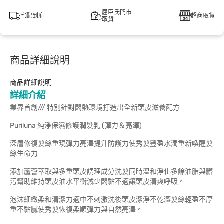
屈臣氏門市
宅配到府
超商取貨
取貨
商品詳細說明
商品詳細說明
詳細介紹
業界首創/// 特別針對悶熱環境打造出全新頭皮滋養配方
Puriluna 純淨保濕修護潤髮乳 (彈力＆亮澤)
深層修復髮絲重現彈力亮澤提升防護力使秀髮豐盈水潤重新喚醒髮
絲生命力
添加蘆薈萃取與多重頭皮調理成分洗髮同時溫和淨化多餘油脂與髒
污幫助維持頭皮油水平衡減少悶黏不適讓頭皮清爽呼吸。
泡沫細緻柔和清潔力適中不刺激洗後頭皮潔淨不乾澀髮絲輕盈不厚
重不黏膩使秀髮恢復柔順彈力與自然亮澤。