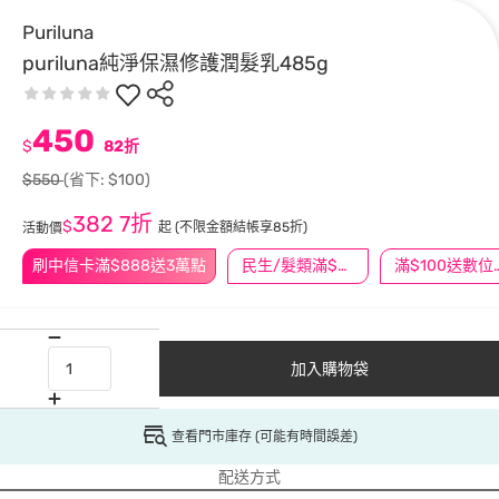
Puriluna
puriluna純淨保濕修護潤髮乳485g
450
$
82折
$550
(省下: $100)
382
7折
$
起
(不限金額結帳享85折)
活動價
刷中信卡滿$888送3萬點
民生/髮類滿$388送舒潔冰巾
滿$100
加入購物袋
查看門市庫存 (可能有時間誤差)
配送方式