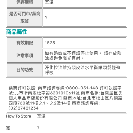
保存環境
室溫
是否可門市/超商
Y
取貨
商品屬性
有效期限
1825
如有過敏或不適請停止使用。 請存放陰
注意事項
涼處避免陽光直射。
淨化控油維持頭皮油水平衡讓頭髮輕盈
目的功效
呼吸
藥商許可執照: 藥商諮詢專線:0800-051-148 許可執照字
號:北市衛藥販松字第620101C611號 藥商名稱:台灣屈臣氏
個人用品商店股份有限公司 藥商地址:台北市松山區八德路
四段760號11樓之1、之2及14樓 藥商諮詢專線:
(02)27421234
How To Store
室溫
寬
7