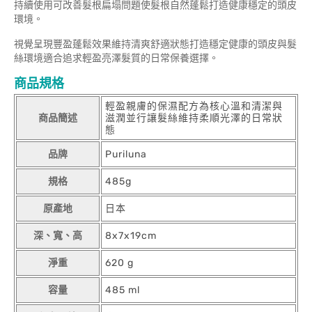
持續使用可改善髮根扁塌問題使髮根自然蓬鬆打造健康穩定的頭皮
環境。
視覺呈現豐盈蓬鬆效果維持清爽舒適狀態打造穩定健康的頭皮與髮
絲環境適合追求輕盈亮澤髮質的日常保養選擇。
商品規格
輕盈親膚的保濕配方為核心溫和清潔與
商品簡述
滋潤並行讓髮絲維持柔順光澤的日常狀
態
品牌
Puriluna
規格
485g
原產地
日本
深、寬、高
8x7x19cm
淨重
620 g
容量
485 ml