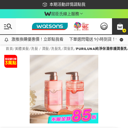
下載app最高回饋$350
本期活動詳情請點我
屈臣氏線上服務
0
激推換購優惠價！立即點我看
激推換購優惠價！立即點我看
下單選閃電送 1小時到貨！領神券
首頁
/
美體美髮
/
洗髮 / 潤髮
/
洗髮乳/潤髮乳
/
PURILUNA純淨保濕修護潤髮乳