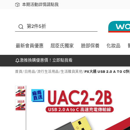
本期活動詳情請點我
下載app最高回饋$350
善存
第2件5折
最新會員優惠
屈臣氏獨家
臉部保養
化妝品
激推換購優惠價！立即點我看
首頁
/
日用品
/
流行生活用品
/
生活雜貨其他
/
PX大通 USB 2.0 A TO 