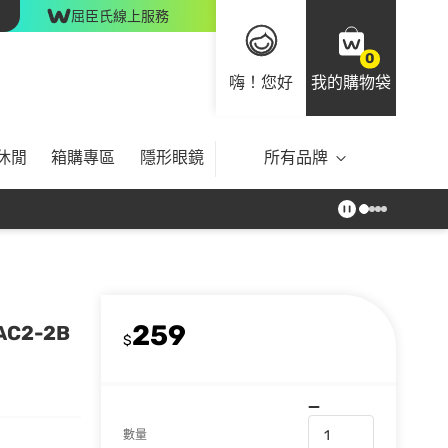
屈臣氏線上服務
0
嗨！您好
我的購物袋
休閒
箱購專區
隱形眼鏡
所有品牌
259
AC2-2B
$
數量