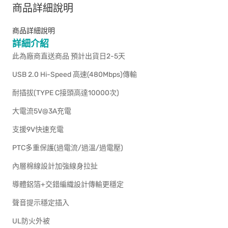
商品詳細說明
商品詳細說明
詳細介紹
此為廠商直送商品 預計出貨日2-5天
USB 2.0 Hi-Speed 高速(480Mbps)傳輸
耐插拔(TYPE C接頭高達10000次)
大電流5V@3A充電
支援9V快速充電
PTC多重保護(過電流/過溫/過電壓)
內層棉線設計加強線身拉扯
導體鋁箔+交錯編織設計傳輸更穩定
聲音提示穩定插入
UL防火外被