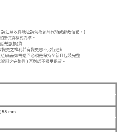
 請注意收件地址請勿為郵局代領或郵政信箱。)
實際供貨樣式為準。
法退(換)貨
留變更之權利若有變更恕不另行通知
期)商品如需退回必須是保持全新且包裝完整
資料之完整性 ) 否則恕不接受退貨。
高55 mm