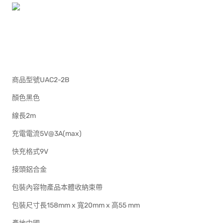
商品型號UAC2-2B
顏色黑色
線長2m
充電電流5V@3A(max)
快充格式9V
接頭鋁合金
包裝內容物產品本體收納束帶
包裝尺寸長158mm x 寬20mm x 高55 mm