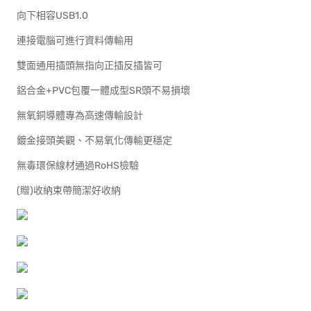
向下相容USB1.0
連接電腦可進行資料傳輸用
雙面通用插頭無指向正插反插皆可
鋁合金+PVC包覆一體成型SR頭不易損壞
無氧銅導體專為高速傳輸設計
鍍金接頭美觀、不易氧化傳輸更穩定
無毒環保線材通過RoHS檢驗
(贈)收納束帶簡潔好收納