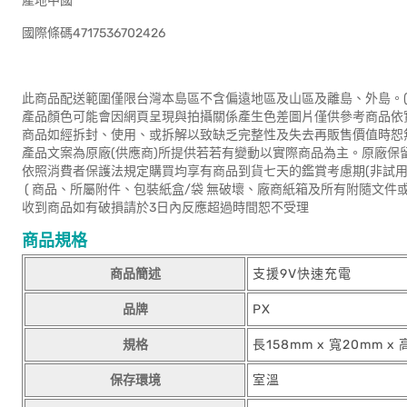
產地中國
國際條碼4717536702426
此商品配送範圍僅限台灣本島區不含偏遠地區及山區及離島、外島。(
產品顏色可能會因網頁呈現與拍攝關係產生色差圖片僅供參考商品依
商品如經拆封、使用、或拆解以致缺乏完整性及失去再販售價值時恕無
產品文案為原廠(供應商)所提供若若有變動以實際商品為主。原廠保
依照消費者保護法規定購買均享有商品到貨七天的鑑賞考慮期(非試用
( 商品、所屬附件、包裝紙盒/袋 無破壞、廠商紙箱及所有附隨文件或
收到商品如有破損請於3日內反應超過時間恕不受理
商品規格
商品簡述
支援9V快速充電
品牌
PX
規格
長158mm x 寬20mm x 
保存環境
室溫