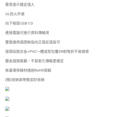
聲音提示穩定插入
UL防火外被
向下相容USB 1.0
連接電腦可進行資料傳輸用
雙面通用插頭無指向正插反插皆可
接頭採鋁合金+PVC一體成型包覆SR耐彎折不易損壞
鍍金插頭美觀、不易氧化傳輸更穩定
無毒環保線材通過RoHS檢驗
(贈)收納束帶簡潔好收納