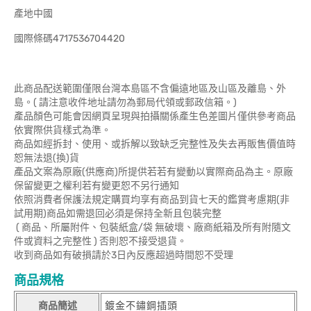
產地中國
國際條碼4717536704420
此商品配送範圍僅限台灣本島區不含偏遠地區及山區及離島、外
島。( 請注意收件地址請勿為郵局代領或郵政信箱。)
產品顏色可能會因網頁呈現與拍攝關係產生色差圖片僅供參考商品
依實際供貨樣式為準。
商品如經拆封、使用、或拆解以致缺乏完整性及失去再販售價值時
恕無法退(換)貨
產品文案為原廠(供應商)所提供若若有變動以實際商品為主。原廠
保留變更之權利若有變更恕不另行通知
依照消費者保護法規定購買均享有商品到貨七天的鑑賞考慮期(非
試用期)商品如需退回必須是保持全新且包裝完整
( 商品、所屬附件、包裝紙盒/袋 無破壞、廠商紙箱及所有附隨文
件或資料之完整性 ) 否則恕不接受退貨。
收到商品如有破損請於3日內反應超過時間恕不受理
商品規格
商品簡述
鍍金不鏽鋼插頭