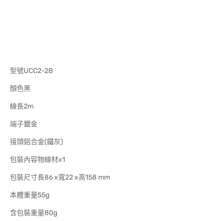
型號UCC2-2B
顏色黑
線長2m
端子鍍金
接頭鋁合金(鐵灰)
包裝內容物線材x1
包裝尺寸長86 x寬22 x高158 mm
本體重量55g
含包裝重量80g