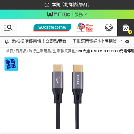
下載app最高回饋$350
本期活動詳情請點我
屈臣氏線上服務
0
激推換購優惠價！立即點我看
激推換購優惠價！立即點我看
下單選閃電送 1小時到貨！領神券
首頁
/
日用品
/
流行生活用品
/
生活雜貨其他
/
PX大通 USB 2.0 C TO C充電傳輸